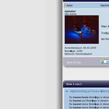
Autor
Nachri
operator
Site Admin
Titel:
Treffp
bei Sc
Anmeldedatum: 08.03.2005
Beitr�ge: 1250
Wohnort: Perchtoldsdorf
Back To Top
Seite
1
von
1
nightskating.at Foren-�bers
Du
kannst keine
Beitr�ge in dies
Du
kannst
auf Beitr�ge in diese
Du
kannst
deine Beitr�ge in die
Du
kannst
deine Beitr�ge in die