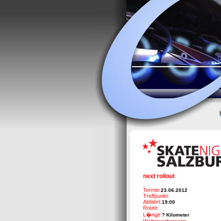
next rollout
Termin:
23.06.2012
Treffpunkt:
Abfahrt:
19:00
Route:
L�nge:
? Kilometer