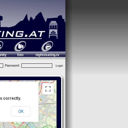
nity
foto
nightskating.tv
Password:
s correctly.
OK