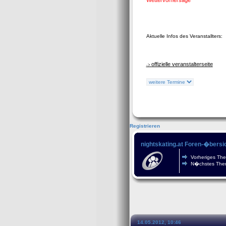
Wettervorhersage
Aktuelle Infos des Veranstallters:
offizielle veranstalterseite
->
Registrieren
nightskating.at Foren-�bersi
Vorheriges Th
N�chstes The
14.05.2012, 10:46