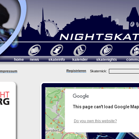
home
news
skateinfo
kalender
skatenights
commu
Registrieren
Impressum
Skaternick:
This page can't load Google Map
Do you own this website?