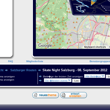
Keyboard shortcuts
FAQ
Mitgliederliste
Benutzergruppen
Skate Night Salzburg - 08. September 2012
cht
Salzburger Routen
ema anzeigen
Beitr�ge der letzten Zeit anzeigen:
ma anzeigen