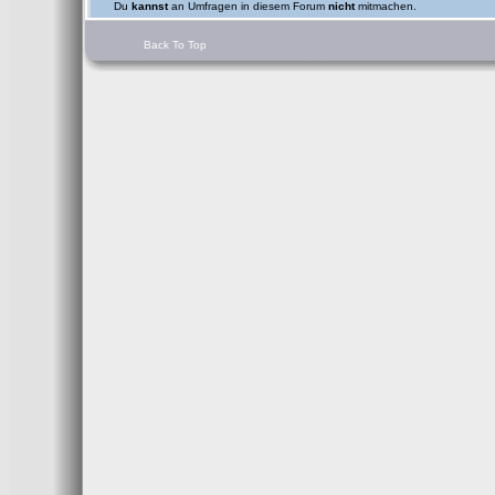
Du
kannst
an Umfragen in diesem Forum
nicht
mitmachen.
Back To Top