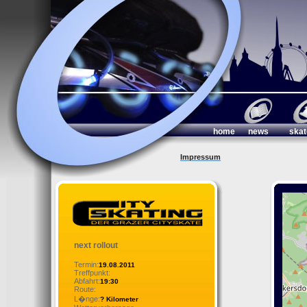
home
news
skat
Impressum
next rollout
Termin:
19.08.2011
Treffpunkt:
Abfahrt:
19:30
Route:
L�nge:
? Kilometer