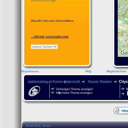
Wettervorhersage
Aktuelle Infos des Veranstallters:
offizielle veranstalterseite
->
Registrieren
FAQ
Mitgliederliste
Citys
nightskating.at Foren-�bersicht
Grazer Routen
Vorheriges Thema anzeigen
B
N�chstes Thema anzeigen
04.05.2011, 09:53