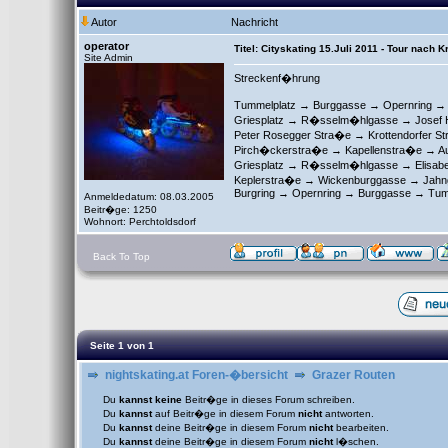
Autor
Nachricht
operator
Titel: Cityskating 15.Juli 2011 - Tour nach K
Site Admin
Streckenf�hrung
Tummelplatz → Burggasse → Opernring 
Griesplatz → R�sselm�hlgasse → Josef 
Peter Rosegger Stra�e → Krottendorfer S
Pirch�ckerstra�e → Kapellenstra�e → Au
Griesplatz → R�sselm�hlgasse → Elisabe
Keplerstra�e → Wickenburggasse → Jahng
Burgring → Opernring → Burggasse → Tum
Anmeldedatum: 08.03.2005
Beitr�ge: 1250
Wohnort: Perchtoldsdorf
Back To Top
Seite
1
von
1
nightskating.at Foren-�bersicht
Grazer Routen
Du
kannst keine
Beitr�ge in dieses Forum schreiben.
Du
kannst
auf Beitr�ge in diesem Forum
nicht
antworten.
Du
kannst
deine Beitr�ge in diesem Forum
nicht
bearbeiten.
Du
kannst
deine Beitr�ge in diesem Forum
nicht
l�schen.