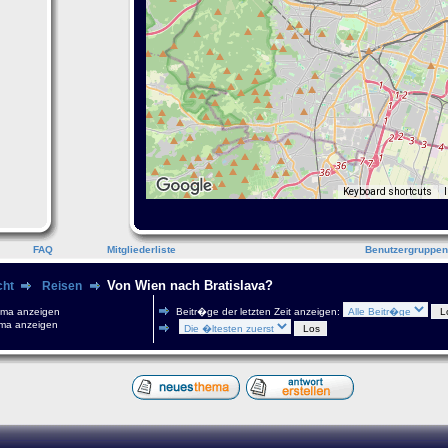
Keyboard shortcuts
FAQ
Mitgliederliste
Benutzergruppen
Von Wien nach Bratislava?
cht
Reisen
ema anzeigen
Beitr�ge der letzten Zeit anzeigen:
ma anzeigen