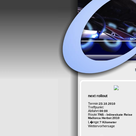
next rollout
Termin:
23.10.2010
Treffpunkt:
Abfahrt:
00:00
Route:
TNS - Inlineskate Reise
Mallorca Herbst 2010
L�nge:
? Kilometer
Wettervorhersage