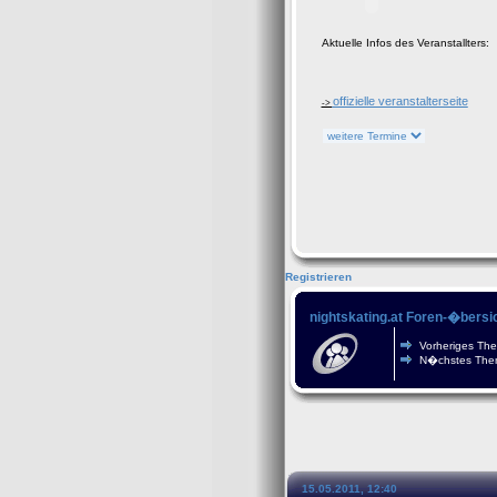
Aktuelle Infos des Veranstallters:
offizielle veranstalterseite
->
Registrieren
nightskating.at Foren-�bersi
Vorheriges Th
N�chstes The
15.05.2011, 12:40