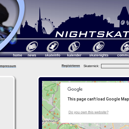
home
news
skateinfo
kalender
skatenights
commu
Registrieren
Impressum
Skaternick:
This page can't load Google Map
Do you own this website?