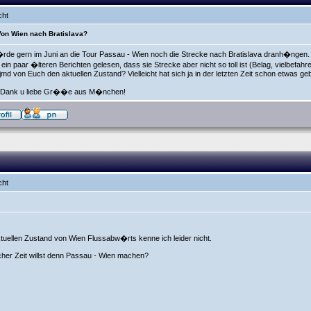
cht
 Von Wien nach Bratislava?
rde gern im Juni an die Tour Passau - Wien noch die Strecke nach Bratislava dranh�ngen.
 ein paar �lteren Berichten gelesen, dass sie Strecke aber nicht so toll ist (Belag, vielbefahr
jmd von Euch den aktuellen Zustand? Vielleicht hat sich ja in der letzten Zeit schon etwas g
n Dank u liebe Gr��e aus M�nchen!
cht
tuellen Zustand von Wien Flussabw�rts kenne ich leider nicht.
cher Zeit willst denn Passau - Wien machen?