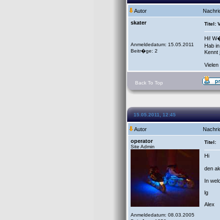
Autor
Nachri
skater
Titel:
Hi! W�
Anmeldedatum: 15.05.2011
Hab in
Beitr�ge: 2
Kennt 
Viele
Back To Top
15.05.2011, 12:45
Autor
Nachri
operator
Titel:
Site Admin
Hi
den ak
In wel
lg
Alex
Anmeldedatum: 08.03.2005