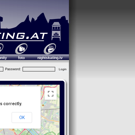
nity
foto
nightskating.tv
Password:
s correctly.
OK