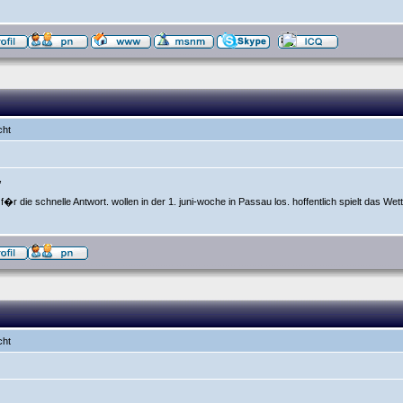
cht
,
f�r die schnelle Antwort. wollen in der 1. juni-woche in Passau los. hoffentlich spielt das Wett
cht