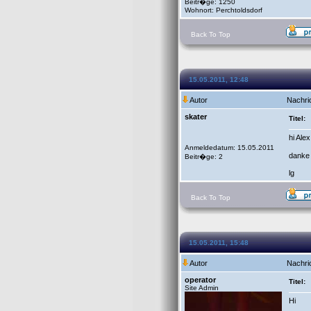
Beitr�ge: 1250
Wohnort: Perchtoldsdorf
Back To Top
15.05.2011, 12:48
Autor
Nachri
skater
Titel:
hi Alex
Anmeldedatum: 15.05.2011
danke 
Beitr�ge: 2
lg
Back To Top
15.05.2011, 15:48
Autor
Nachri
operator
Titel:
Site Admin
Hi