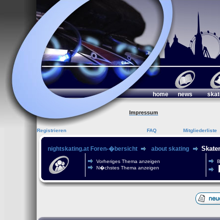
home
news
skat
Impressum
Registrieren
FAQ
Mitgliederliste
Skate
nightskating.at Foren-�bersicht
about skating
Vorheriges Thema anzeigen
B
N�chstes Thema anzeigen