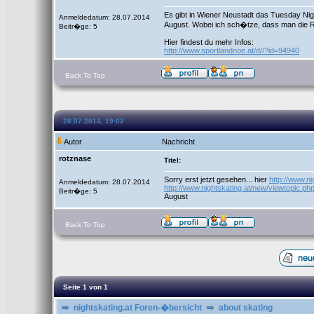
Es gibt in Wiener Neustadt das Tuesday Ni
Anmeldedatum: 28.07.2014
August. Wobei ich sch�tze, dass man die R
Beitr�ge: 5
Hier findest du mehr Infos:
http://www.sportlandnoe.at/d//?id=94940
Back To Top
28.07.2014, 19:02
Autor
Nachricht
rotznase
Titel:
Sorry erst jetzt gesehen... hier
http://www.n
Anmeldedatum: 28.07.2014
http://www.nightskating.at/new/viewtopic.p
Beitr�ge: 5
August
Back To Top
Seite
1
von
1
nightskating.at Foren-�bersicht
about skating