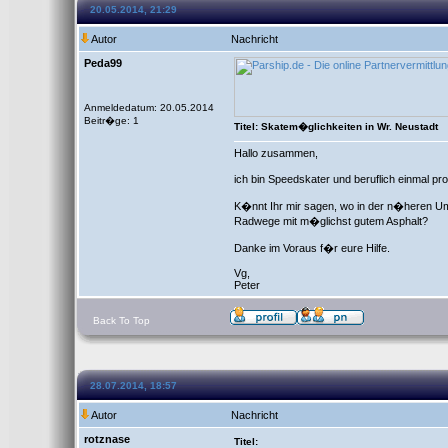
20.05.2014, 21:29
Autor
Nachricht
Peda99
Anmeldedatum: 20.05.2014
Beitr�ge: 1
Titel: Skatem�glichkeiten in Wr. Neustadt
Hallo zusammen,
ich bin Speedskater und beruflich einmal p
K�nnt Ihr mir sagen, wo in der n�heren U
Radwege mit m�glichst gutem Asphalt?
Danke im Voraus f�r eure Hilfe.
Vg,
Peter
Back To Top
28.07.2014, 18:57
Autor
Nachricht
rotznase
Titel: