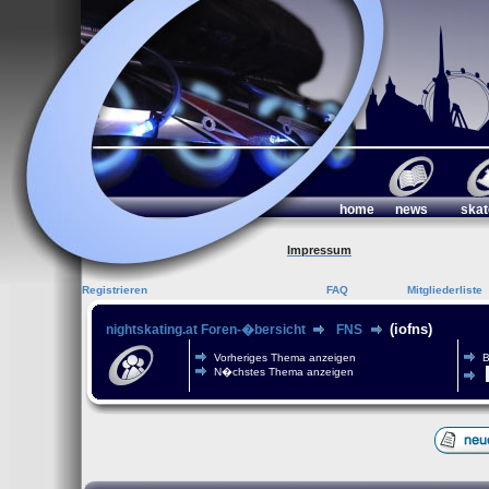
home
news
skat
Impressum
Registrieren
FAQ
Mitgliederliste
(iofns)
nightskating.at Foren-�bersicht
FNS
Vorheriges Thema anzeigen
B
N�chstes Thema anzeigen