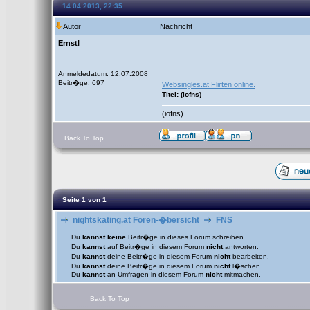
14.04.2013, 22:35
Autor
Nachricht
Ernstl
Anmeldedatum: 12.07.2008
Beitr�ge: 697
Websingles.at Flirten online.
Titel: (iofns)
(iofns)
Back To Top
Seite
1
von
1
nightskating.at Foren-�bersicht
FNS
Du
kannst keine
Beitr�ge in dieses Forum schreiben.
Du
kannst
auf Beitr�ge in diesem Forum
nicht
antworten.
Du
kannst
deine Beitr�ge in diesem Forum
nicht
bearbeiten.
Du
kannst
deine Beitr�ge in diesem Forum
nicht
l�schen.
Du
kannst
an Umfragen in diesem Forum
nicht
mitmachen.
Back To Top