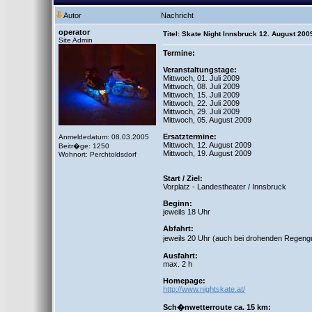
Autor
Nachricht
operator
Titel: Skate Night Innsbruck 12. August 200
Site Admin
Termine:
Veranstaltungstage:
Mittwoch, 01. Juli 2009
Mittwoch, 08. Juli 2009
Mittwoch, 15. Juli 2009
Mittwoch, 22. Juli 2009
Mittwoch, 29. Juli 2009
Mittwoch, 05. August 2009
Ersatztermine:
Anmeldedatum: 08.03.2005
Mittwoch, 12. August 2009
Beitr�ge: 1250
Mittwoch, 19. August 2009
Wohnort: Perchtoldsdorf
Start / Ziel:
Vorplatz - Landestheater / Innsbruck
Beginn:
jeweils 18 Uhr
Abfahrt:
jeweils 20 Uhr (auch bei drohenden Regeng
Ausfahrt:
max. 2 h
Homepage:
http://www.nightskate.at/
Sch�nwetterroute ca. 15 km: