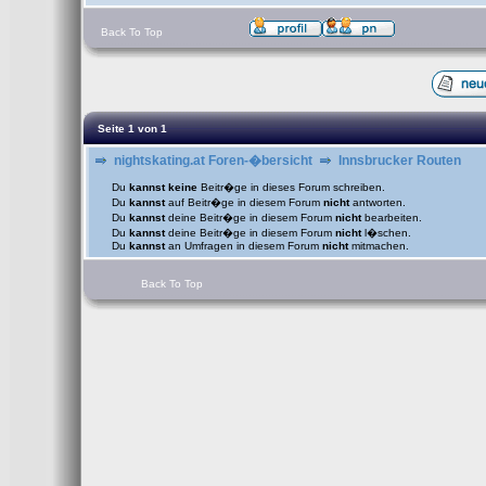
Back To Top
Seite
1
von
1
nightskating.at Foren-�bersicht
Innsbrucker Routen
Du
kannst keine
Beitr�ge in dieses Forum schreiben.
Du
kannst
auf Beitr�ge in diesem Forum
nicht
antworten.
Du
kannst
deine Beitr�ge in diesem Forum
nicht
bearbeiten.
Du
kannst
deine Beitr�ge in diesem Forum
nicht
l�schen.
Du
kannst
an Umfragen in diesem Forum
nicht
mitmachen.
Back To Top