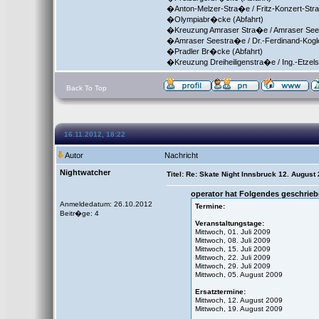
�Anton-Melzer-Stra�e / Fritz-Konzert-Str
�Olympiabr�cke (Abfahrt)
�Kreuzung Amraser Stra�e / Amraser See
�Amraser Seestra�e / Dr.-Ferdinand-Kogle
�Pradler Br�cke (Abfahrt)
�Kreuzung Dreiheiligenstra�e / Ing.-Etzel
Back To Top
16.11.2012, 18:22
Autor
Nachricht
Nightwatcher
Titel: Re: Skate Night Innsbruck 12. August
operator hat Folgendes geschrieb
Anmeldedatum: 26.10.2012
Termine:
Beitr�ge: 4
Veranstaltungstage:
Mittwoch, 01. Juli 2009
Mittwoch, 08. Juli 2009
Mittwoch, 15. Juli 2009
Mittwoch, 22. Juli 2009
Mittwoch, 29. Juli 2009
Mittwoch, 05. August 2009
Ersatztermine:
Mittwoch, 12. August 2009
Mittwoch, 19. August 2009