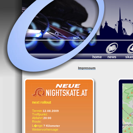
home
news
skat
Impressum
next rollout
Termin:
12.08.2009
Treffpunkt:
Abfahrt:
20:00
Route:
L�nge:
? Kilometer
Wettervorhersage