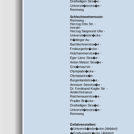
Dreiheiligen Stra�e -
Universit�tsstra�e -
Rennweg
Schlechtwetterroute:
Rennweg -
Herzog Otto Str. -
Innrain -
Herzog Siegmund Ufer -
Universit�tsbr�cke -
H�ttinger Au -
Bachlechnerstra�e -
Freiburgerbr�cke -
Holzhammerstra�e -
Eger Lienz Stra�e -
Anton Melzer Stra�e -
Gra�mayrstr. -
Olympiabr�cke -
Olympiastra�e -
Burgenlandstra�e -
Amraser Seestra�e -
Dr. Ferdinand Kogler Str. -
Andechstrasse -
Reichenauerstra�e -
Pradler Br�cke -
Dreiheiligen Stra�e -
Universit�tsstra�e -
Rennweg
Gefahrenstellen:
�Universit�tsbr�cke (Abfahrt)
�Freiburgerbr�cke (Abfahrt)