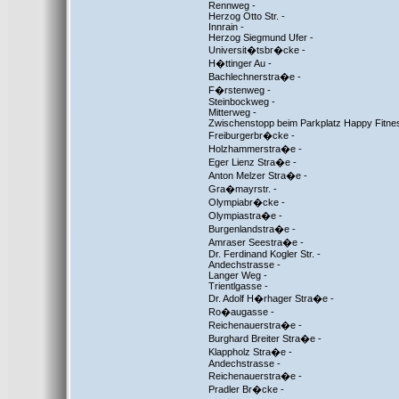
Rennweg -
Herzog Otto Str. -
Innrain -
Herzog Siegmund Ufer -
Universit�tsbr�cke -
H�ttinger Au -
Bachlechnerstra�e -
F�rstenweg -
Steinbockweg -
Mitterweg -
Zwischenstopp beim Parkplatz Happy Fitne
Freiburgerbr�cke -
Holzhammerstra�e -
Eger Lienz Stra�e -
Anton Melzer Stra�e -
Gra�mayrstr. -
Olympiabr�cke -
Olympiastra�e -
Burgenlandstra�e -
Amraser Seestra�e -
Dr. Ferdinand Kogler Str. -
Andechstrasse -
Langer Weg -
Trientlgasse -
Dr. Adolf H�rhager Stra�e -
Ro�augasse -
Reichenauerstra�e -
Burghard Breiter Stra�e -
Klappholz Stra�e -
Andechstrasse -
Reichenauerstra�e -
Pradler Br�cke -