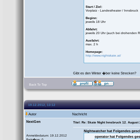
Start / Ziel:
Vorplatz - Landestheater / Innsbruck
Beginn:
jeweils 18 Uhr
Abfahrt:
jeweils 20 Uhr (auch bei drohenden 
Ausfahrt:
max. 2 h
Homepage:
http://www.nightskate.at/
Gibt es den Winter �ber keine Strecken?
Back To Top
19.12.2012, 13:12
Autor
Nachricht
NextGen
Titel: Re: Skate Night Innsbruck 12. August
Nightwatcher hat Folgendes gesc
Anmeldedatum: 19.12.2012
operator hat Folgendes ge
Beitr�ge: 0