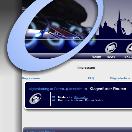
home
news
skat
Impressum
Registrieren
FAQ
Mitgliederliste
Klagenfurter Routen
nightskating.at Foren-�bersicht
Moderator
:
Klagenfurt
Benutzer in diesem Forum: Keine
Klagenfurter Routen