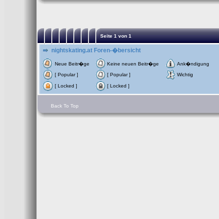
Seite
1
von
1
nightskating.at Foren-�bersicht
Neue Beitr�ge
Keine neuen Beitr�ge
Ank�ndigung
[ Popular ]
[ Popular ]
Wichtig
[ Locked ]
[ Locked ]
Back To Top