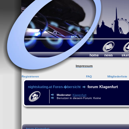
home
news
skat
Impressum
Registrieren
FAQ
Mitgliederliste
forum Klagenfurt
nightskating.at Foren-�bersicht
Moderator
:
Klagenfurt
Benutzer in diesem Forum: Keine
forum Klagenfurt