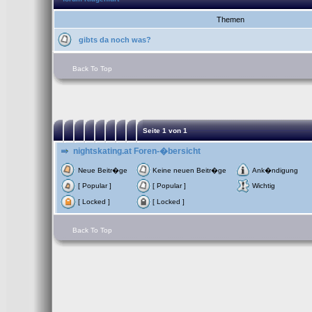
Themen
gibts da noch was?
Back To Top
Seite
1
von
1
nightskating.at Foren-�bersicht
Neue Beitr�ge
Keine neuen Beitr�ge
Ank�ndigung
[ Popular ]
[ Popular ]
Wichtig
[ Locked ]
[ Locked ]
Back To Top