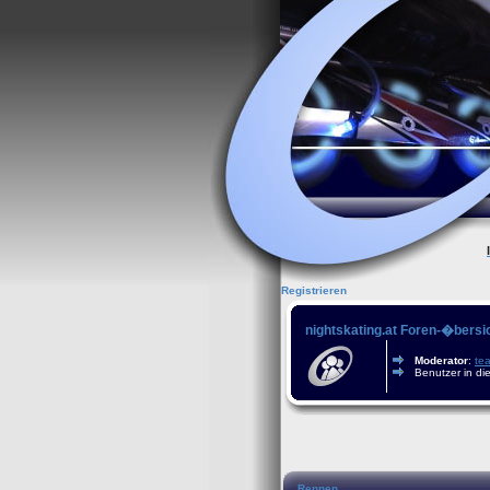
Registrieren
nightskating.at Foren-�bersi
Moderator
:
te
Benutzer in di
Rennen