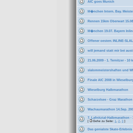
AIC goes Munich
M�nchen Intern. Bay. Meiste
Rennen 15km Oberwart 15.08
M�nchen 19.07. Bayern Inli
Offener oesterr. INLINE-SLA
will jemand statt mir bei aus
21.06.2009 - 1. Ternitzer - 1
slalommeistershaften und W
Finale AIC 2008 in Wieselbur
Wieselburg Halbmarathon
Scharzelsee - Graz Marathon
Wachaumarathon 14.Sep. 20
7. Lafnitztal-Halbmarathon -
[
Gehe zu Seite:
1
,
2
,
3
]
Das genialste Skate-Erlebnis