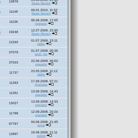
h
13879
Skate Munich
08.01.2010, 11:52
h
11148
Skate Munich
06.08.2009, 17:05
11136
operator
12.07.2009, 23:30
h
19248
Skate Munich
01.07.2009, 23:11
12240
sk8er
01.07.2009, 00:36
37079
andr_gin
22.06.2009, 00:02
37033
operator
23.05.2009, 11:12
11737
sk8er
17.09.2008, 07:21
11283
Granada
13.09.2008, 14:43
11281
operator
13.09.2008, 14:33
15027
operator
12.09.2008, 20:24
11789
operator
04.09.2008, 21:45
87797
tenul
19.08.2008, 21:11
12897
svenb