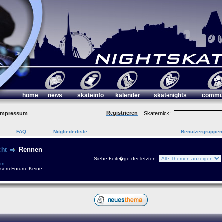
home
news
skateinfo
kalender
skatenights
commu
Registrieren
Impressum
Skaternick:
FAQ
Mitgliederliste
Benutzergruppen
Rennen
cht
Siehe Beitr�ge der letzten:
am
esem Forum: Keine