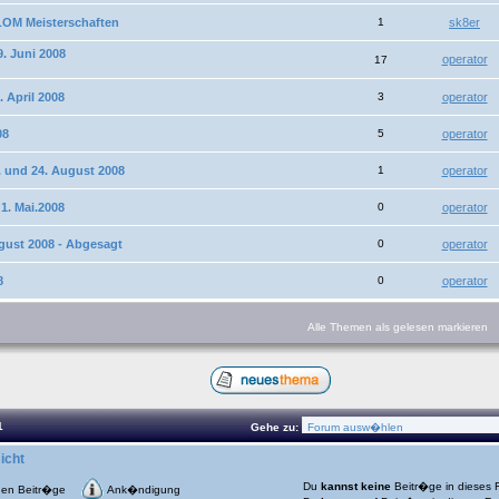
OM Meisterschaften
1
sk8er
. Juni 2008
operator
17
 April 2008
3
operator
08
5
operator
. und 24. August 2008
1
operator
1. Mai.2008
0
operator
ugust 2008 - Abgesagt
0
operator
8
0
operator
Alle Themen als gelesen markieren
1
Gehe zu:
icht
Du
kannst keine
Beitr�ge in dieses 
uen Beitr�ge
Ank�ndigung