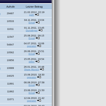
Aufrufe
Letzter Beitrag
21.02.2012, 22:19
h
29487
gath
04.11.2011, 13:04
10533
Ernstl
01.11.2011, 13:45
11011
Gunslinger
25.08.2011, 09:15
11547
Ernstl
04.07.2011, 10:06
54847
operator
26.06.2011, 15:51
10562
Ernstl
15.05.2011, 19:54
10856
sk8er
26.01.2011, 16:48
h
10689
Skate Munich
15.09.2010, 19:30
24025
operator
08.08.2010, 07:58
11891
Ernstl
23.06.2010, 21:50
11862
Ernstl
12.04.2010, 21:42
11071
operator
03.04.2010, 20:43