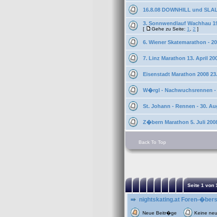
16.8.08 DOWNHILL und SLAL
3. Sonnwendlauf Wachhau 19
[
Gehe zu Seite:
1
,
2
]
6. Wiener Skatemarathon - 20.
7. Linz Marathon 13. April 20
Eisenstadt Marathon 2008 23
W�rgl - Nachwuchsrennen - 
St. Johann - Rennen - 30. A
Z�bern Marathon 5. Juli 200
Back To Top
Seite
1
von
nightskating.at Foren-�bers
Neue Beitr�ge
Keine ne