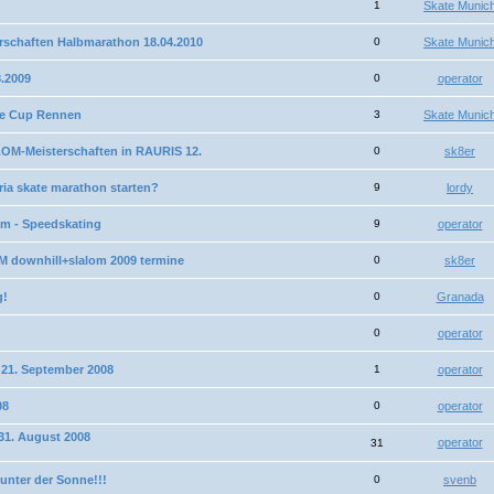
1
Skate Munic
rschaften Halbmarathon 18.04.2010
0
Skate Munic
.2009
0
operator
ne Cup Rennen
3
Skate Munic
LOM-Meisterschaften in RAURIS 12.
0
sk8er
tria skate marathon starten?
9
lordy
0 km - Speedskating
9
operator
M downhill+slalom 2009 termine
0
sk8er
g!
0
Granada
0
operator
 21. September 2008
1
operator
08
0
operator
 31. August 2008
operator
31
 unter der Sonne!!!
0
svenb