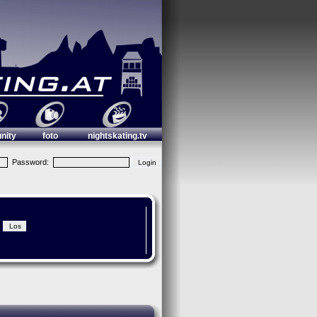
nity
foto
nightskating.tv
Password: