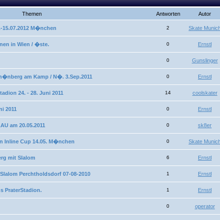
Themen
Antworten
Autor
.-15.07.2012 M�nchen
2
Skate Munic
nen in Wien / �ste.
0
Ernstl
0
Gunslinger
h�nberg am Kamp / N�. 3.Sep.2011
0
Ernstl
dion 24. - 28. Juni 2011
14
coolskater
ni 2011
0
Ernstl
U am 20.05.2011
0
sk8er
rn Inline Cup 14.05. M�nchen
0
Skate Munic
rg mit Slalom
6
Ernstl
Slalom Perchtholdsdorf 07-08-2010
1
Ernstl
 PraterStadion.
1
Ernstl
0
operator