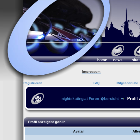
home
news
skat
Impressum
Registrieren
FAQ
Mitgliederliste
Profil
nightskating.at Foren-�bersicht
Profil anzeigen: goblin
Avatar
Alle