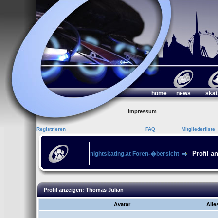
home
news
skat
Impressum
Registrieren
FAQ
Mitgliederliste
Profil a
nightskating.at Foren-�bersicht
Profil anzeigen: Thomas Julian
Avatar
Alle