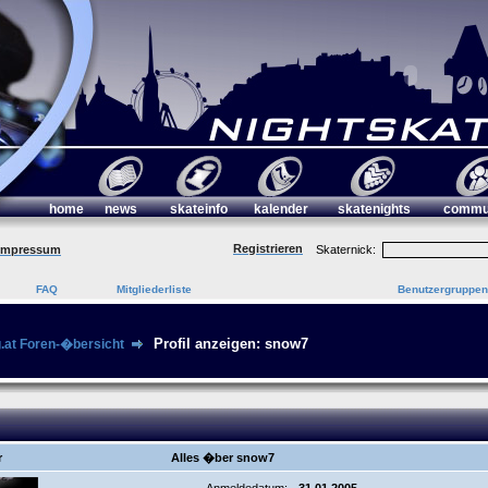
home
news
skateinfo
kalender
skatenights
commu
Registrieren
Impressum
Skaternick:
FAQ
Mitgliederliste
Benutzergruppen
Profil anzeigen: snow7
g.at Foren-�bersicht
r
Alles �ber snow7