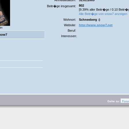
Anmeldedatum:
31.01.2005
802
Beitr�ge insgesamt:
[9.39% aller Beitr�ge / 0.10 Beitr�
Alle Beitr�ge von snow7 anzeigen
Wohnort:
Schneeberg :)
Website:
http://www.snow7.net
in
Beruf:
snow7
Interessen:
Gehe zu: