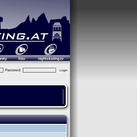
nity
foto
nightskating.tv
Password: