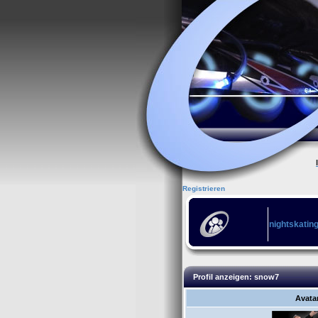
Registrieren
nightskatin
Profil anzeigen: snow7
Avata