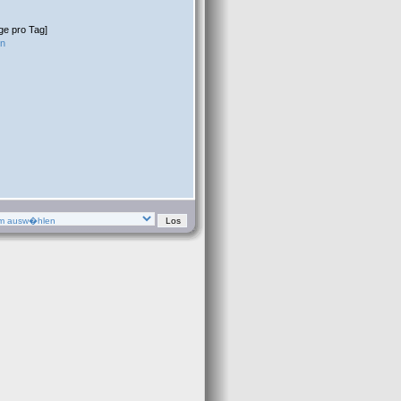
ge pro Tag]
en