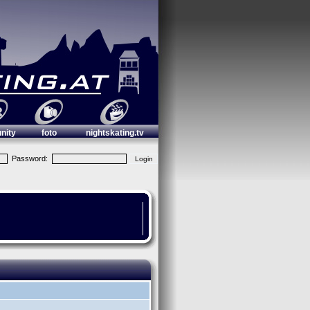
nity
foto
nightskating.tv
Password: