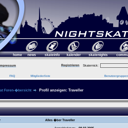
home
news
skateinfo
kalender
skatenights
commu
Registrieren
Impressum
Skaternick:
FAQ
Mitgliederliste
Benutzergruppen
Profil anzeigen: Traveller
.at Foren-�bersicht
r
Alles �ber Traveller