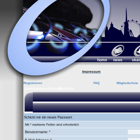
home
news
skat
Impressum
Registrieren
FAQ
Mitgliederliste
nightskating.at Foren-�bersicht
Schickt mir ein neues Passwort.
Mit * markierte Felder sind erforderlich
Benutzername: *