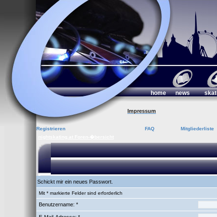
home
news
skat
Impressum
Registrieren
FAQ
Mitgliederliste
nightskating.at Foren-�bersicht
Schickt mir ein neues Passwort.
Mit * markierte Felder sind erforderlich
Benutzername: *