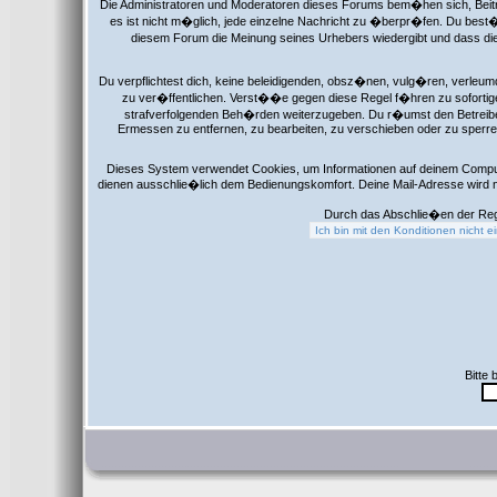
Die Administratoren und Moderatoren dieses Forums bem�hen sich, Beitr
es ist nicht m�glich, jede einzelne Nachricht zu �berpr�fen. Du best�
diesem Forum die Meinung seines Urhebers wiedergibt und dass die
Du verpflichtest dich, keine beleidigenden, obsz�nen, vulg�ren, verleu
zu ver�ffentlichen. Verst��e gegen diese Regel f�hren zu sofortige
strafverfolgenden Beh�rden weiterzugeben. Du r�umst den Betreibe
Ermessen zu entfernen, zu bearbeiten, zu verschieben oder zu sperre
Dieses System verwendet Cookies, um Informationen auf deinem Comput
dienen ausschlie�lich dem Bedienungskomfort. Deine Mail-Adresse wird 
Durch das Abschlie�en der Reg
Bitte