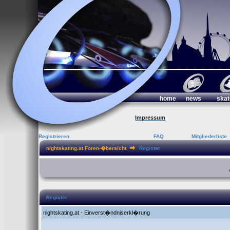
home
news
skat
Impressum
Registrieren
FAQ
Mitgliederliste
nightskating.at Foren-�bersicht
Register
Register
nightskating.at - Einverst�ndniserkl�rung