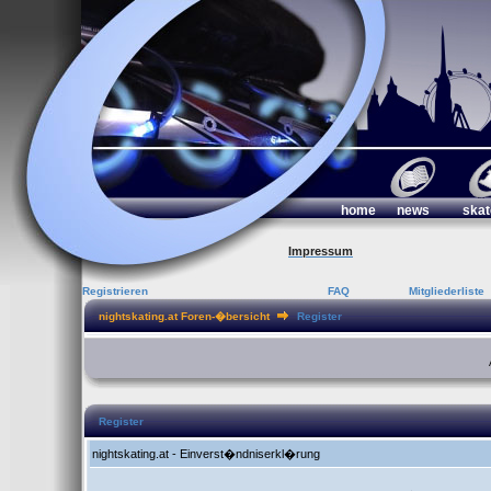
home
news
skat
Impressum
Registrieren
FAQ
Mitgliederliste
nightskating.at Foren-�bersicht
Register
Register
nightskating.at - Einverst�ndniserkl�rung