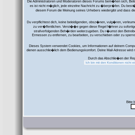
Die Administratoren und Moderatoren dieses Forums bem�hen sich, Beitr
es ist nicht m�glich, jede einzelne Nachricht zu �berpr�fen. Du best�
diesem Forum die Meinung seines Urhebers wiedergibt und dass die
Du verpflichtest dich, keine beleidigenden, obsz�nen, vulg�ren, verleu
zu ver�ffentlichen. Verst��e gegen diese Regel f�hren zu sofortige
strafverfolgenden Beh�rden weiterzugeben. Du r�umst den Betreibe
Ermessen zu entfernen, zu bearbeiten, zu verschieben oder zu sperre
Dieses System verwendet Cookies, um Informationen auf deinem Comput
dienen ausschlie�lich dem Bedienungskomfort. Deine Mail-Adresse wird 
Durch das Abschlie�en der Reg
Bitte