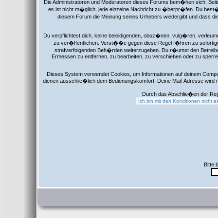
Die Administratoren und Moderatoren dieses Forums bem�hen sich, Beitr
es ist nicht m�glich, jede einzelne Nachricht zu �berpr�fen. Du best�
diesem Forum die Meinung seines Urhebers wiedergibt und dass die
Du verpflichtest dich, keine beleidigenden, obsz�nen, vulg�ren, verleu
zu ver�ffentlichen. Verst��e gegen diese Regel f�hren zu sofortige
strafverfolgenden Beh�rden weiterzugeben. Du r�umst den Betreibe
Ermessen zu entfernen, zu bearbeiten, zu verschieben oder zu sperre
Dieses System verwendet Cookies, um Informationen auf deinem Comput
dienen ausschlie�lich dem Bedienungskomfort. Deine Mail-Adresse wird 
Durch das Abschlie�en der Reg
Bitte