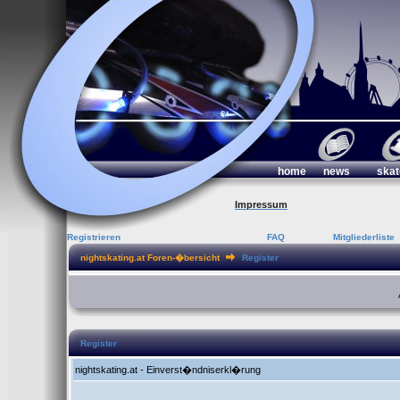
home
news
skat
Impressum
Registrieren
FAQ
Mitgliederliste
nightskating.at Foren-�bersicht
Register
Register
nightskating.at - Einverst�ndniserkl�rung