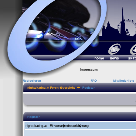
home
news
skat
Impressum
Registrieren
FAQ
Mitgliederliste
nightskating.at Foren-�bersicht
Register
Register
nightskating.at - Einverst�ndniserkl�rung