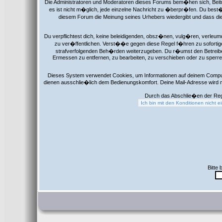
Die Administratoren und Moderatoren dieses Forums bem�hen sich, Beitr
es ist nicht m�glich, jede einzelne Nachricht zu �berpr�fen. Du best�
diesem Forum die Meinung seines Urhebers wiedergibt und dass die
Du verpflichtest dich, keine beleidigenden, obsz�nen, vulg�ren, verleu
zu ver�ffentlichen. Verst��e gegen diese Regel f�hren zu sofortige
strafverfolgenden Beh�rden weiterzugeben. Du r�umst den Betreibe
Ermessen zu entfernen, zu bearbeiten, zu verschieben oder zu sperre
Dieses System verwendet Cookies, um Informationen auf deinem Comput
dienen ausschlie�lich dem Bedienungskomfort. Deine Mail-Adresse wird 
Durch das Abschlie�en der Reg
Bitte