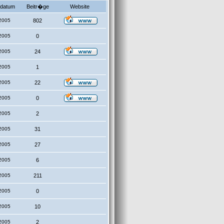
datum
Beitr�ge
Website
2005
802
2005
0
2005
24
2005
1
2005
22
2005
0
2005
2
2005
31
2005
27
2005
6
2005
211
2005
0
2005
10
2005
2