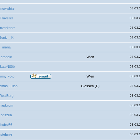
snowwhite
08.03.
Traveller
08.03.
nverkehrt
08.03.
Sonic__K
08.03.
maria
08.03.
cranbie
Wien
08.03.
kateN00b
08.03.
omy Foto
Wien
08.03.
omas Julian
Giessen (D)
08.03.
RealBorg
08.03.
hapkitom
08.03.
briszilla
08.03.
hubsi66
08.03.
stefanie
08.03.