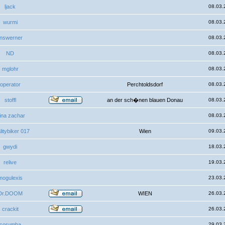
ljack
08.03.
wurmi
08.03.
fnswerner
08.03.
ND
08.03.
mglohr
08.03.
operator
Perchtoldsdorf
08.03.
stoffl
an der sch�nen blauen Donau
08.03.
lina zachar
08.03.
litybiker 017
Wien
09.03.
gwydi
18.03.
relive
19.03.
mogulexis
23.03.
Dr.DOOM
WIEN
26.03.
crackit
26.03.
corumba
29.03.