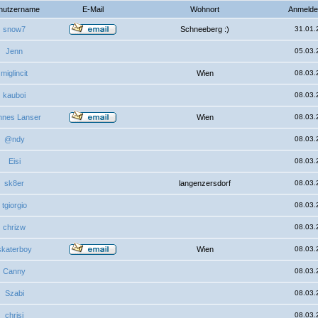
nutzername
E-Mail
Wohnort
Anmelde
snow7
Schneeberg :)
31.01.
Jenn
05.03.
miglincit
Wien
08.03.
kauboi
08.03.
nes Lanser
Wien
08.03.
@ndy
08.03.
Eisi
08.03.
sk8er
langenzersdorf
08.03.
tgiorgio
08.03.
chrizw
08.03.
skaterboy
Wien
08.03.
Canny
08.03.
Szabi
08.03.
chrisi
08.03.