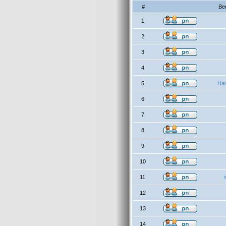
#
Be
1
2
3
4
5
Han
6
7
8
9
10
11
12
13
14