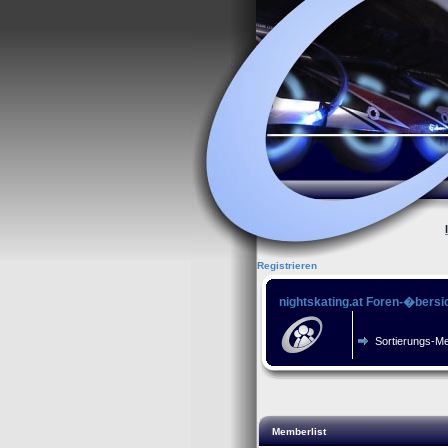
Registrieren
nightskating.at Foren-�bersi
Sortierungs-M
Memberlist