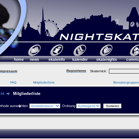
home
news
skateinfo
kalender
skatenights
commu
Registrieren
Impressum
Skaternick:
FAQ
Mitgliederliste
Benutzergruppen
Mitgliederliste
cht
ethode ausw�hlen:
Ordnung