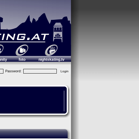
nity
foto
nightskating.tv
Password: