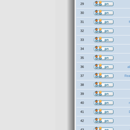
29
30
31
32
33
34
35
36
a
37
Rea
38
39
40
41
42
43