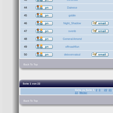
44
Dainese
45
goblin
46
Night_Shadow
47
svenb
48
General Amond
49
offroad4fun
50
deixxervaisul
Back To Top
Seite
1
von
22
Gehe zu Seite
1
,
2
,
3
...
20
,
21
,
22
Weiter
Back To Top