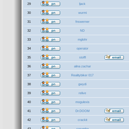
29
ljack
30
wurmi
31
fnswerner
32
ND
33
mglohr
34
operator
35
stoffl
36
alina zachar
37
Realitybiker 017
38
gwydi
39
relive
40
mogulexis
41
Dr.DOOM
42
crackit
43
corumba