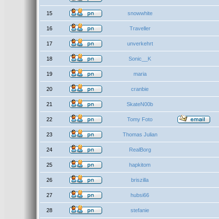
15
snowwhite
16
Traveller
17
unverkehrt
18
Sonic__K
19
maria
20
cranbie
21
SkateN00b
22
Tomy Foto
23
Thomas Julian
24
RealBorg
25
hapkitom
26
briszilla
27
hubsi66
28
stefanie