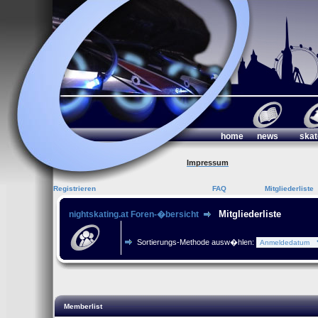
home
news
skat
Impressum
Registrieren
FAQ
Mitgliederliste
Mitgliederliste
nightskating.at Foren-�bersicht
Sortierungs-Methode ausw�hlen:
Memberlist