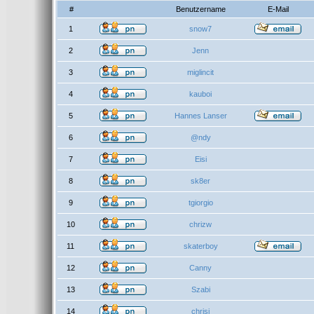
#
Benutzername
E-Mail
1
snow7
2
Jenn
3
miglincit
4
kauboi
5
Hannes Lanser
6
@ndy
7
Eisi
8
sk8er
9
tgiorgio
10
chrizw
11
skaterboy
12
Canny
13
Szabi
14
chrisi