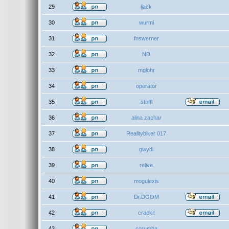
29
ljack
30
wurmi
31
fnswerner
32
ND
33
mglohr
34
operator
35
stoffl
36
alina zachar
37
Realitybiker 017
38
gwydi
39
relive
40
mogulexis
41
Dr.DOOM
42
crackit
43
corumba