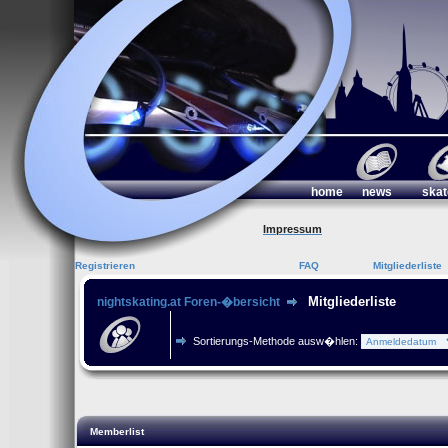
home
news
skat
Impressum
Registrieren
FAQ
Mitgliederliste
Mitgliederliste
nightskating.at Foren-�bersicht
Sortierungs-Methode ausw�hlen:
Memberlist