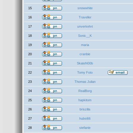
15
snowwhite
16
Traveller
17
unverkehrt
18
Sonic__K
19
maria
20
cranbie
21
SkateN00b
22
Tomy Foto
23
Thomas Julian
24
RealBorg
25
hapkitom
26
briszilla
27
hubsi66
28
stefanie