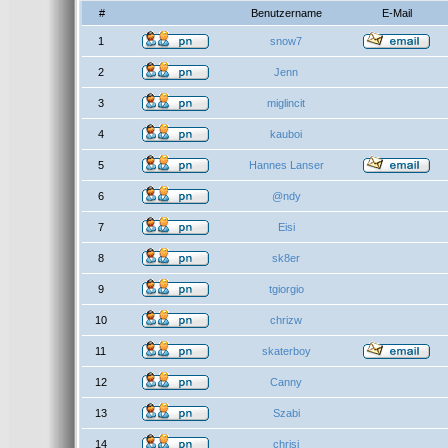
#
Benutzername
E-Mail
1
snow7
2
Jenn
3
miglincit
4
kauboi
5
Hannes Lanser
6
@ndy
7
Eisi
8
sk8er
9
tgiorgio
10
chrizw
11
skaterboy
12
Canny
13
Szabi
14
chrisi