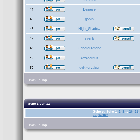
44
Dainese
45
goblin
46
Night_Shadow
47
svenb
48
General Amond
49
offroad4fun
50
deixxervaisul
Back To Top
Seite
1
von
22
Gehe zu Seite
1
,
2
,
3
...
20
,
21
,
22
Weiter
Back To Top