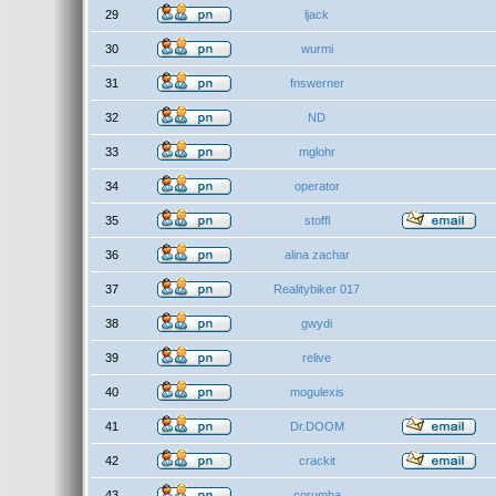
29
ljack
30
wurmi
31
fnswerner
32
ND
33
mglohr
34
operator
35
stoffl
36
alina zachar
37
Realitybiker 017
38
gwydi
39
relive
40
mogulexis
41
Dr.DOOM
42
crackit
43
corumba