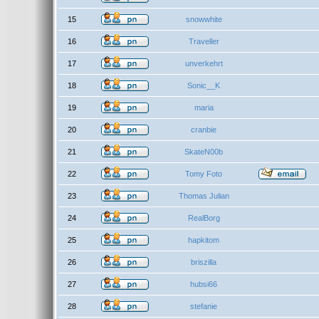
15
snowwhite
16
Traveller
17
unverkehrt
18
Sonic__K
19
maria
20
cranbie
21
SkateN00b
22
Tomy Foto
23
Thomas Julian
24
RealBorg
25
hapkitom
26
briszilla
27
hubsi66
28
stefanie