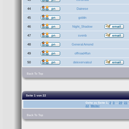
44
Dainese
45
goblin
46
Night_Shadow
47
svenb
48
General Amond
49
offroad4fun
50
deixxervaisul
Back To Top
Seite
1
von
22
Gehe zu Seite
1
,
2
,
3
...
20
,
21
,
22
Weiter
Back To Top