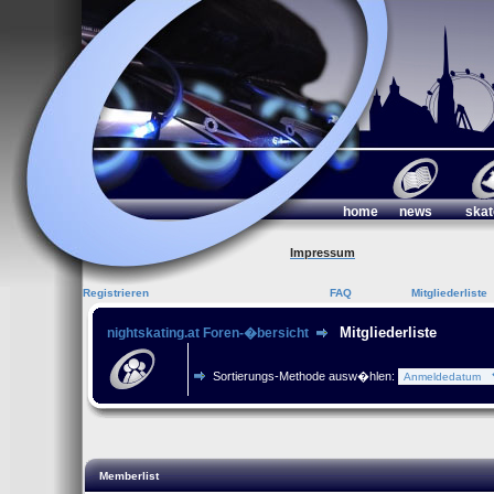
home
news
skat
Impressum
Registrieren
FAQ
Mitgliederliste
Mitgliederliste
nightskating.at Foren-�bersicht
Sortierungs-Methode ausw�hlen:
Memberlist