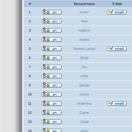
#
Benutzername
E-Mail
1
snow7
2
Jenn
3
miglincit
4
kauboi
5
Hannes Lanser
6
@ndy
7
Eisi
8
sk8er
9
tgiorgio
10
chrizw
11
skaterboy
12
Canny
13
Szabi
14
chrisi