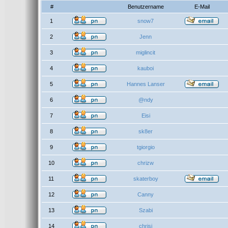
#
Benutzername
E-Mail
1
snow7
2
Jenn
3
miglincit
4
kauboi
5
Hannes Lanser
6
@ndy
7
Eisi
8
sk8er
9
tgiorgio
10
chrizw
11
skaterboy
12
Canny
13
Szabi
14
chrisi