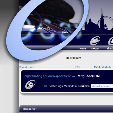
home
news
skat
Impressum
Registrieren
FAQ
Mitgliederliste
Mitgliederliste
nightskating.at Foren-�bersicht
Sortierungs-Methode ausw�hlen:
Memberlist