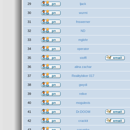
29
ljack
30
wurmi
31
fnswerner
32
ND
33
mglohr
34
operator
35
stoffl
36
alina zachar
37
Realitybiker 017
38
gwydi
39
relive
40
mogulexis
41
Dr.DOOM
42
crackit
43
corumba