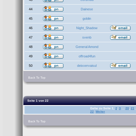
44
Dainese
45
goblin
46
Night_Shadow
47
svenb
48
General Amond
49
offroad4fun
50
deixxervaisul
Back To Top
Seite
1
von
22
Gehe zu Seite
1
,
2
,
3
...
20
,
21
,
22
Weiter
Back To Top