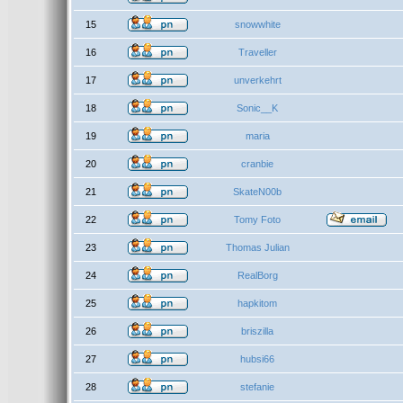
15
snowwhite
16
Traveller
17
unverkehrt
18
Sonic__K
19
maria
20
cranbie
21
SkateN00b
22
Tomy Foto
23
Thomas Julian
24
RealBorg
25
hapkitom
26
briszilla
27
hubsi66
28
stefanie