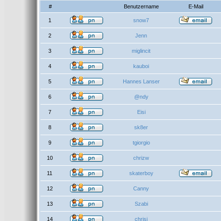
#
Benutzername
E-Mail
1
snow7
2
Jenn
3
miglincit
4
kauboi
5
Hannes Lanser
6
@ndy
7
Eisi
8
sk8er
9
tgiorgio
10
chrizw
11
skaterboy
12
Canny
13
Szabi
14
chrisi