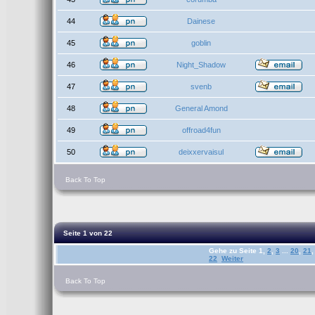
44
Dainese
45
goblin
46
Night_Shadow
47
svenb
48
General Amond
49
offroad4fun
50
deixxervaisul
Back To Top
Seite
1
von
22
Gehe zu Seite
1
,
2
,
3
...
20
,
21
,
22
Weiter
Back To Top