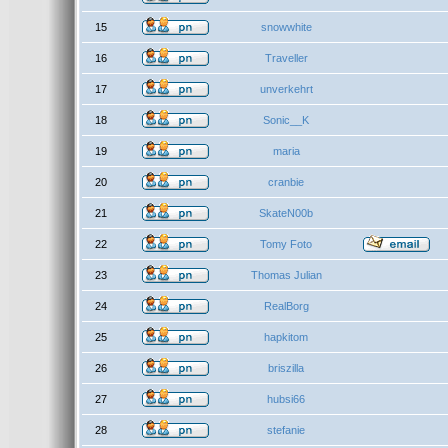
15
snowwhite
16
Traveller
17
unverkehrt
18
Sonic__K
19
maria
20
cranbie
21
SkateN00b
22
Tomy Foto
23
Thomas Julian
24
RealBorg
25
hapkitom
26
briszilla
27
hubsi66
28
stefanie