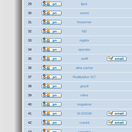
29
ljack
30
wurmi
31
fnswerner
32
ND
33
mglohr
34
operator
35
stoffl
36
alina zachar
37
Realitybiker 017
38
gwydi
39
relive
40
mogulexis
41
Dr.DOOM
42
crackit
43
corumba