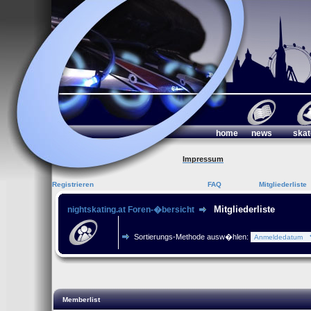
home
news
skat
Impressum
Registrieren
FAQ
Mitgliederliste
Mitgliederliste
nightskating.at Foren-�bersicht
Sortierungs-Methode ausw�hlen:
Memberlist