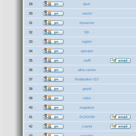
29
ljack
30
wurmi
31
fnswerner
32
ND
33
mglohr
34
operator
35
stoffl
36
alina zachar
37
Realitybiker 017
38
gwydi
39
relive
40
mogulexis
41
Dr.DOOM
42
crackit
43
corumba