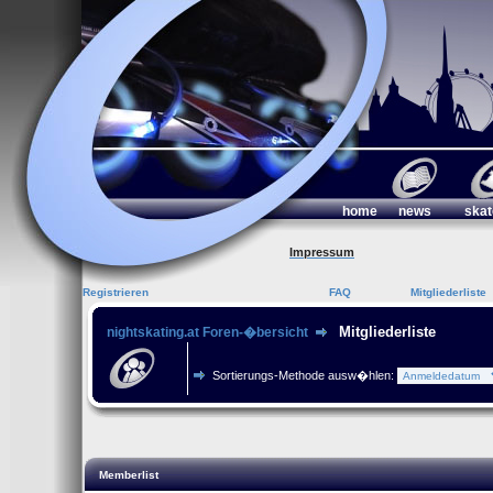
home
news
skat
Impressum
Registrieren
FAQ
Mitgliederliste
Mitgliederliste
nightskating.at Foren-�bersicht
Sortierungs-Methode ausw�hlen:
Memberlist