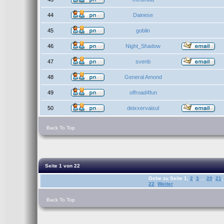
44
Dainese
45
goblin
46
Night_Shadow
47
svenb
48
General Amond
49
offroad4fun
50
deixxervaisul
Back To Top
Seite
1
von
22
Gehe zu Seite
1
,
2
,
3
...
20
,
21
,
22
Weiter
Back To Top