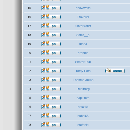
15
snowwhite
16
Traveller
17
unverkehrt
18
Sonic__K
19
maria
20
cranbie
21
SkateN00b
22
Tomy Foto
23
Thomas Julian
24
RealBorg
25
hapkitom
26
briszilla
27
hubsi66
28
stefanie