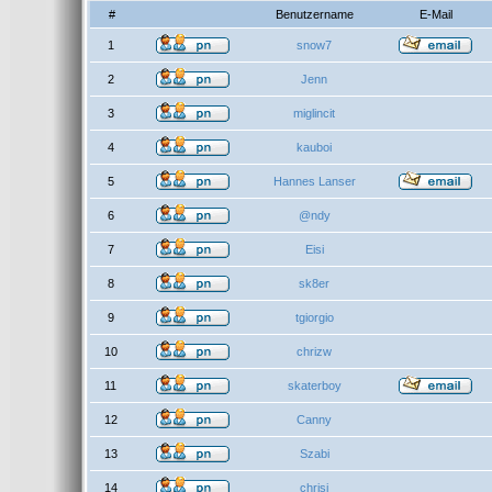
#
Benutzername
E-Mail
1
snow7
2
Jenn
3
miglincit
4
kauboi
5
Hannes Lanser
6
@ndy
7
Eisi
8
sk8er
9
tgiorgio
10
chrizw
11
skaterboy
12
Canny
13
Szabi
14
chrisi