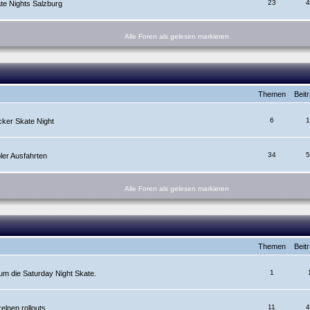
23
4
e Nights Salzburg
Alle Foren als gelesen markieren
Themen
Beit
6
1
cker Skate Night
34
5
ler Ausfahrten
Alle Foren als gelesen markieren
Themen
Beit
1
m die Saturday Night Skate.
11
4
lnen rollouts