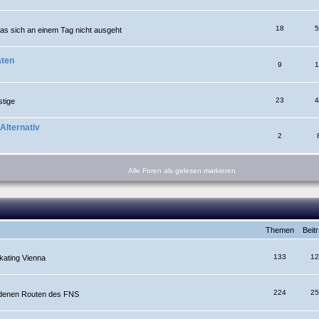
18
5
was sich an einem Tag nicht ausgeht
aten
9
1
23
4
stige
Alternativ
2
Alle Foren als gelesen markieren
Themen
Beit
133
12
kating Vienna
224
25
edenen Routen des FNS