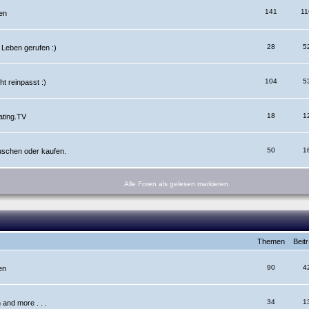
141
11
en
28
5
 Leben gerufen :)
104
5
ht reinpasst :)
18
1
ating.TV
50
1
auschen oder kaufen.
Alle Foren als gelesen markieren
Themen
Beit
90
4
en
34
1
and more . . .