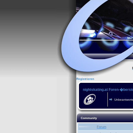
Registrieren
nightskating.at Foren-�bersi
Unbeantworte
Community
Forum