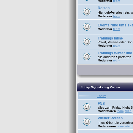
Moderator
team
Reisen
Hier geh�rt alles rein, 
Moderator
team
Events rund ums sk
Moderator
team
Trainings Inline
Privat, Vereine oder Son
Moderator
team
Trainings Winter und 
alle anderen Sportarten
Moderator
team
Friday Nightskating Vienna
Forum
FNS
alles zum Friday Night S
Moderatoren
team
,
wien
Wiener Routen
Infos �ber die verschi
Moderatoren
team
,
wien