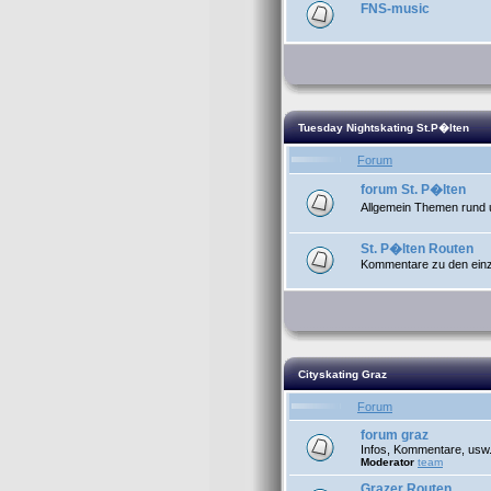
FNS-music
Tuesday Nightskating St.P�lten
Forum
forum St. P�lten
Allgemein Themen rund 
St. P�lten Routen
Kommentare zu den einze
Cityskating Graz
Forum
forum graz
Infos, Kommentare, usw
Moderator
team
Grazer Routen