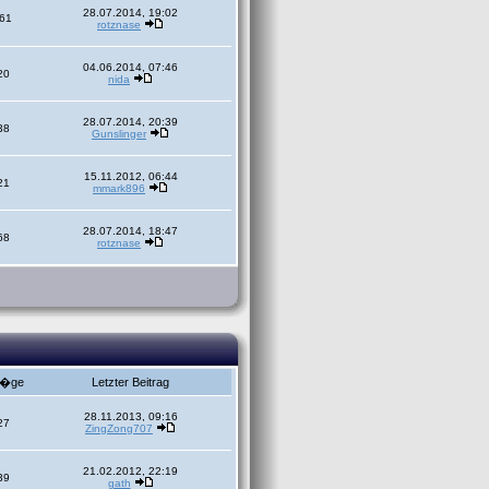
28.07.2014, 19:02
61
rotznase
04.06.2014, 07:46
20
nida
28.07.2014, 20:39
38
Gunslinger
15.11.2012, 06:44
21
mmark896
28.07.2014, 18:47
68
rotznase
r�ge
Letzter Beitrag
28.11.2013, 09:16
27
ZingZong707
21.02.2012, 22:19
39
gath