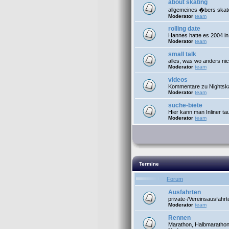
about skating
allgemeines �bers skat
Moderator
team
rolling date
Hannes hatte es 2004 in
Moderator
team
small talk
alles, was wo anders nic
Moderator
team
videos
Kommentare zu Nightsk
Moderator
team
suche-biete
Hier kann man Inliner t
Moderator
team
Termine
Forum
Ausfahrten
private-/Vereinsausfahrt
Moderator
team
Rennen
Marathon, Halbmarathon 