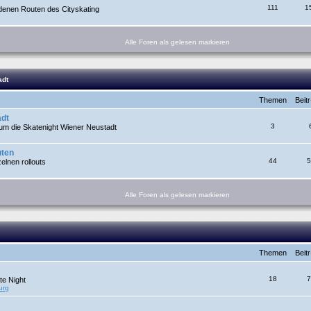
111
1
denen Routen des Cityskating
Alle Foren als gelesen markieren
adt
Themen
Beit
adt
3
um die Skatenight Wiener Neustadt
uten
44
5
lnen rollouts
Alle Foren als gelesen markieren
Themen
Beit
18
7
te Night
urg