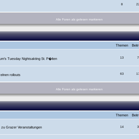
8
2
Alle Foren als gelesen markieren
Themen
Beit
13
7
um's Tuesday Nightsakting St. P�lten
63
1
lnen rollouts
Alle Foren als gelesen markieren
Themen
Beit
14
3
. zu Grazer Veranstaltungen