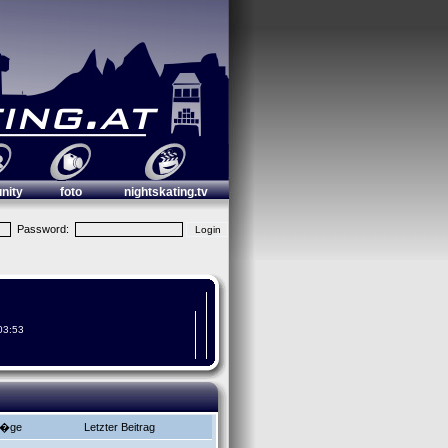
nity
foto
nightskating.tv
Password:
03:53
r�ge
Letzter Beitrag