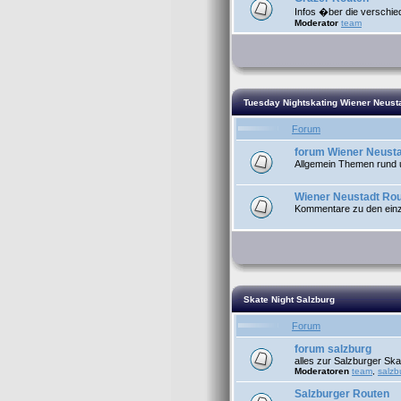
Infos �ber die verschie
Moderator
team
Tuesday Nightskating Wiener Neust
Forum
forum Wiener Neust
Allgemein Themen rund 
Wiener Neustadt Ro
Kommentare zu den einze
Skate Night Salzburg
Forum
forum salzburg
alles zur Salzburger Ska
Moderatoren
team
,
salzb
Salzburger Routen