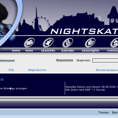
home
news
skateinfo
kalender
skatenights
commu
Registrieren
Impressum
Skaternick:
FAQ
Mitgliederliste
Benutzergruppen
cht
Aktuelles Datum und Uhrzeit: 08.08.2026, 
te Beitr�ge anzeigen
Alle Zeiten sind GMT + 1 Stunde
Themen
Beit