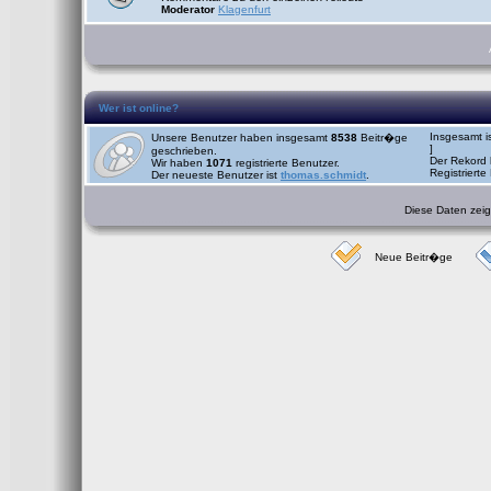
Moderator
Klagenfurt
Wer ist online?
Insgesamt i
Unsere Benutzer haben insgesamt
8538
Beitr�ge
]
geschrieben.
Der Rekord 
Wir haben
1071
registrierte Benutzer.
Registrierte
Der neueste Benutzer ist
thomas.schmidt
.
Diese Daten zeige
Neue Beitr�ge