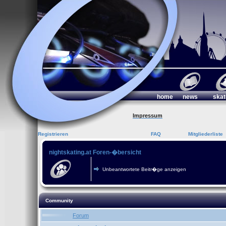
home
news
skat
Impressum
Registrieren
FAQ
Mitgliederliste
nightskating.at Foren-�bersicht
Unbeantwortete Beitr�ge anzeigen
Community
Forum