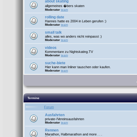
about skating
allgemeines �bers skaten
Moderator
team
rolling date
Hannes hatte es 2004 in Leben gerufen :)
Moderator
team
small talk
alles, was wo anders nicht reinpasst :)
Moderator
team
videos
Kommentare zu Nightskating.TV
Moderator
team
suche-biete
Hier kann man Inliner tauschen oder kaufen.
Moderator
team
Termine
Forum
Ausfahrten
private-/Vereinsausfahrten
Moderator
team
Rennen
Marathon, Halbmarathon and more . . .