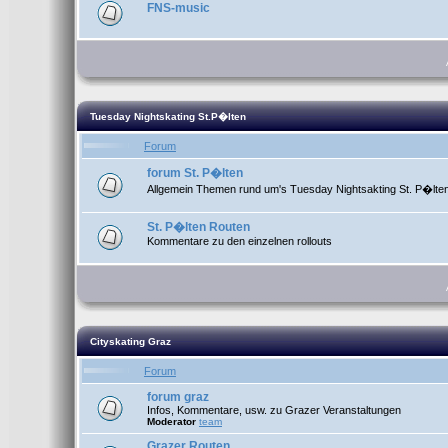
FNS-music
Tuesday Nightskating St.P�lten
Forum
forum St. P�lten
Allgemein Themen rund um's Tuesday Nightsakting St. P�lte
St. P�lten Routen
Kommentare zu den einzelnen rollouts
Cityskating Graz
Forum
forum graz
Infos, Kommentare, usw. zu Grazer Veranstaltungen
Moderator
team
Grazer Routen