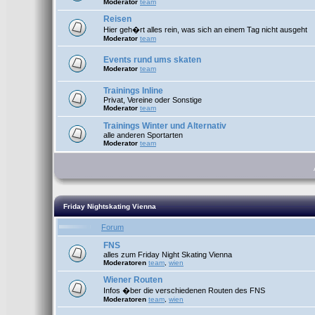
Moderator
team
Reisen
Hier geh�rt alles rein, was sich an einem Tag nicht ausgeht
Moderator
team
Events rund ums skaten
Moderator
team
Trainings Inline
Privat, Vereine oder Sonstige
Moderator
team
Trainings Winter und Alternativ
alle anderen Sportarten
Moderator
team
Friday Nightskating Vienna
Forum
FNS
alles zum Friday Night Skating Vienna
Moderatoren
team
,
wien
Wiener Routen
Infos �ber die verschiedenen Routen des FNS
Moderatoren
team
,
wien