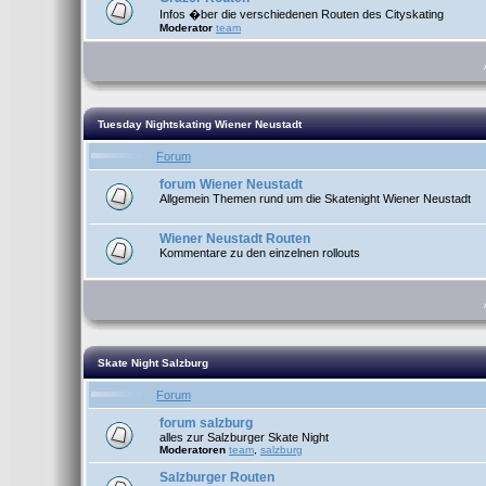
Infos �ber die verschiedenen Routen des Cityskating
Moderator
team
Tuesday Nightskating Wiener Neustadt
Forum
forum Wiener Neustadt
Allgemein Themen rund um die Skatenight Wiener Neustadt
Wiener Neustadt Routen
Kommentare zu den einzelnen rollouts
Skate Night Salzburg
Forum
forum salzburg
alles zur Salzburger Skate Night
Moderatoren
team
,
salzburg
Salzburger Routen