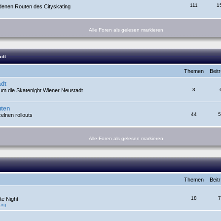
111
1
denen Routen des Cityskating
Alle Foren als gelesen markieren
adt
Themen
Beit
adt
3
um die Skatenight Wiener Neustadt
uten
44
5
lnen rollouts
Alle Foren als gelesen markieren
Themen
Beit
18
7
te Night
urg