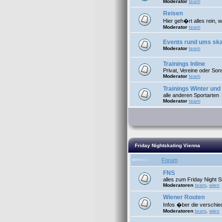
Moderator
team
Reisen
Hier geh�rt alles rein, 
Moderator
team
Events rund ums sk
Moderator
team
Trainings Inline
Privat, Vereine oder Son
Moderator
team
Trainings Winter und 
alle anderen Sportarten
Moderator
team
Friday Nightskating Vienna
Forum
FNS
alles zum Friday Night S
Moderatoren
team
,
wien
Wiener Routen
Infos �ber die verschi
Moderatoren
team
,
wien