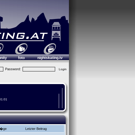
nity
foto
nightskating.tv
Password:
01:01
r�ge
Letzter Beitrag