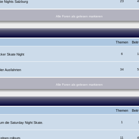
23
4
e Nights Salzburg
Alle Foren als gelesen markieren
Themen
Beit
6
1
cker Skate Night
34
5
ler Ausfahrten
Alle Foren als gelesen markieren
Themen
Beit
1
m die Saturday Night Skate.
11
4
lnen rollouts