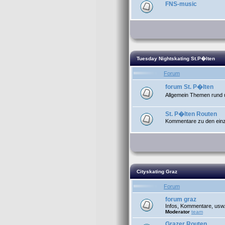
FNS-music
Tuesday Nightskating St.P�lten
Forum
forum St. P�lten
Allgemein Themen rund 
St. P�lten Routen
Kommentare zu den einze
Cityskating Graz
Forum
forum graz
Infos, Kommentare, usw
Moderator
team
Grazer Routen