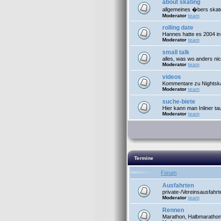
about skating
allgemeines �bers skat
Moderator
team
rolling date
Hannes hatte es 2004 in
Moderator
team
small talk
alles, was wo anders nic
Moderator
team
videos
Kommentare zu Nightsk
Moderator
team
suche-biete
Hier kann man Inliner t
Moderator
team
Termine
Forum
Ausfahrten
private-/Vereinsausfahrt
Moderator
team
Rennen
Marathon, Halbmarathon 