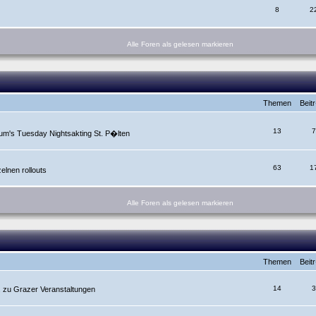
8
2
Alle Foren als gelesen markieren
Themen
Beit
13
7
um's Tuesday Nightsakting St. P�lten
63
1
lnen rollouts
Alle Foren als gelesen markieren
Themen
Beit
14
3
. zu Grazer Veranstaltungen