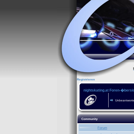
Registrieren
nightskating.at Foren-�bersi
Unbeantworte
Community
Forum