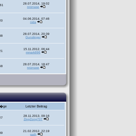
28.07.2014, 19:02
61
rotznase
04.06.2014, 07:46
20
nida
28.07.2014, 20:39
38
Gunslinger
15.11.2012, 06:44
21
mmark896
28.07.2014, 18:47
68
rotznase
r�ge
Letzter Beitrag
28.11.2013, 09:16
27
ZingZong707
21.02.2012, 22:19
39
gath