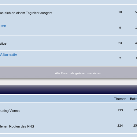
18
5
was sich an einem Tag nicht ausgeht
aten
9
1
23
4
stige
Alternativ
2
Alle Foren als gelesen markieren
Themen
Beit
133
12
kating Vienna
224
25
edenen Routen des FNS