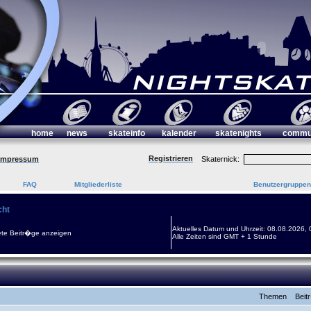
home
news
skateinfo
kalender
skatenights
commu
Registrieren
Impressum
Skaternick:
FAQ
Mitgliederliste
Benutzergruppen
cht
Aktuelles Datum und Uhrzeit: 08.08.2026, 
te Beitr�ge anzeigen
Alle Zeiten sind GMT + 1 Stunde
Themen
Beit