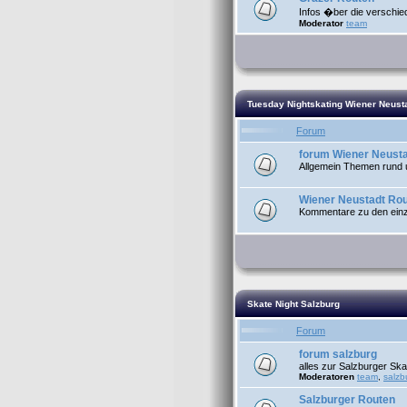
Infos �ber die verschie
Moderator
team
Tuesday Nightskating Wiener Neust
Forum
forum Wiener Neust
Allgemein Themen rund 
Wiener Neustadt Ro
Kommentare zu den einze
Skate Night Salzburg
Forum
forum salzburg
alles zur Salzburger Ska
Moderatoren
team
,
salzb
Salzburger Routen