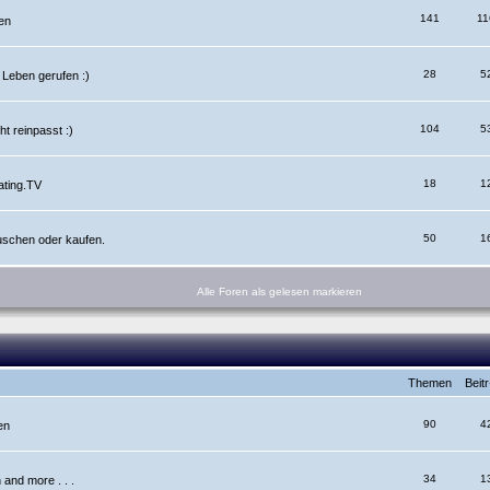
141
11
en
28
5
 Leben gerufen :)
104
5
ht reinpasst :)
18
1
ating.TV
50
1
auschen oder kaufen.
Alle Foren als gelesen markieren
Themen
Beit
90
4
en
34
1
and more . . .