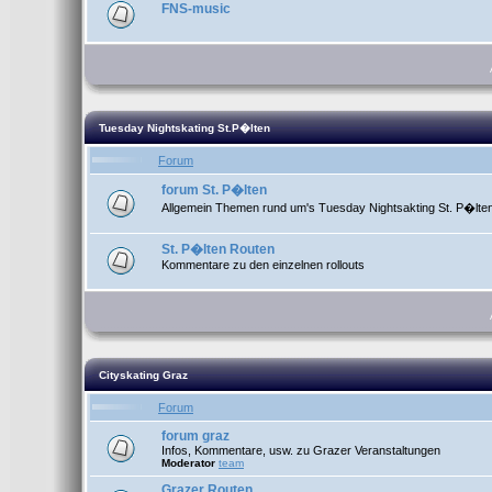
FNS-music
Tuesday Nightskating St.P�lten
Forum
forum St. P�lten
Allgemein Themen rund um's Tuesday Nightsakting St. P�lte
St. P�lten Routen
Kommentare zu den einzelnen rollouts
Cityskating Graz
Forum
forum graz
Infos, Kommentare, usw. zu Grazer Veranstaltungen
Moderator
team
Grazer Routen