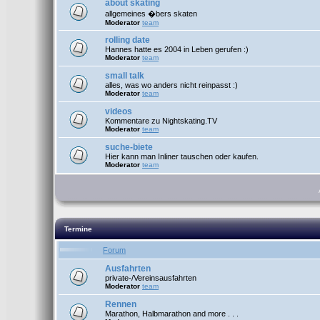
about skating
allgemeines �bers skaten
Moderator
team
rolling date
Hannes hatte es 2004 in Leben gerufen :)
Moderator
team
small talk
alles, was wo anders nicht reinpasst :)
Moderator
team
videos
Kommentare zu Nightskating.TV
Moderator
team
suche-biete
Hier kann man Inliner tauschen oder kaufen.
Moderator
team
Termine
Forum
Ausfahrten
private-/Vereinsausfahrten
Moderator
team
Rennen
Marathon, Halbmarathon and more . . .