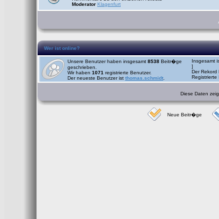
Moderator
Klagenfurt
Wer ist online?
Insgesamt i
Unsere Benutzer haben insgesamt
8538
Beitr�ge
]
geschrieben.
Der Rekord 
Wir haben
1071
registrierte Benutzer.
Registrierte
Der neueste Benutzer ist
thomas.schmidt
.
Diese Daten zeige
Neue Beitr�ge