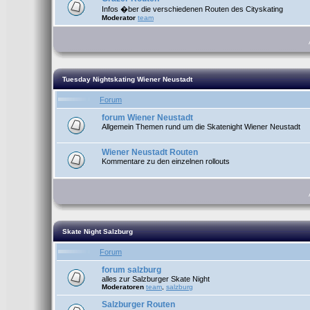
Infos �ber die verschiedenen Routen des Cityskating
Moderator
team
Tuesday Nightskating Wiener Neustadt
Forum
forum Wiener Neustadt
Allgemein Themen rund um die Skatenight Wiener Neustadt
Wiener Neustadt Routen
Kommentare zu den einzelnen rollouts
Skate Night Salzburg
Forum
forum salzburg
alles zur Salzburger Skate Night
Moderatoren
team
,
salzburg
Salzburger Routen