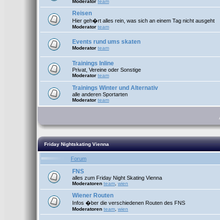
Moderator
team
Reisen
Hier geh�rt alles rein, was sich an einem Tag nicht ausgeht
Moderator
team
Events rund ums skaten
Moderator
team
Trainings Inline
Privat, Vereine oder Sonstige
Moderator
team
Trainings Winter und Alternativ
alle anderen Sportarten
Moderator
team
Friday Nightskating Vienna
Forum
FNS
alles zum Friday Night Skating Vienna
Moderatoren
team
,
wien
Wiener Routen
Infos �ber die verschiedenen Routen des FNS
Moderatoren
team
,
wien