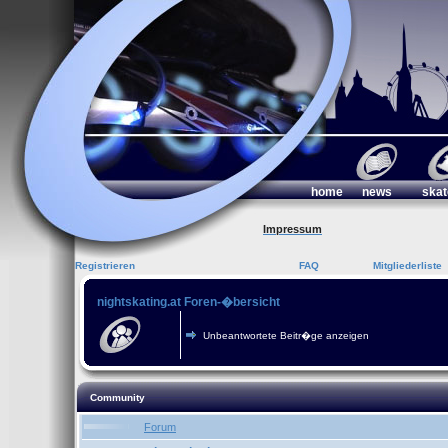
home
news
skat
Impressum
Registrieren
FAQ
Mitgliederliste
nightskating.at Foren-�bersicht
Unbeantwortete Beitr�ge anzeigen
Community
Forum