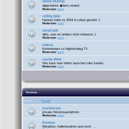
about skating
allgemeines �bers skaten
Moderator
team
rolling date
Hannes hatte es 2004 in Leben gerufen :)
Moderator
team
small talk
alles, was wo anders nicht reinpasst :)
Moderator
team
videos
Kommentare zu Nightskating.TV
Moderator
team
suche-biete
Hier kann man Inliner tauschen oder kaufen.
Moderator
team
Termine
Forum
Ausfahrten
private-/Vereinsausfahrten
Moderator
team
Rennen
Marathon, Halbmarathon and more . . .