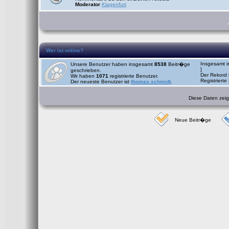
Moderator
Klagenfurt
Wer ist online?
Insgesamt i
Unsere Benutzer haben insgesamt
8538
Beitr�ge
]
geschrieben.
Der Rekord 
Wir haben
1071
registrierte Benutzer.
Registrierte
Der neueste Benutzer ist
thomas.schmidt
.
Diese Daten zeige
Neue Beitr�ge