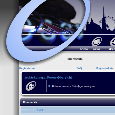
home
news
skat
Impressum
Registrieren
FAQ
Mitgliederliste
nightskating.at Foren-�bersicht
Unbeantwortete Beitr�ge anzeigen
Community
Forum