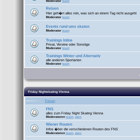
Moderator
team
Reisen
Hier geh�rt alles rein, was sich an einem Tag nicht ausgeht
Moderator
team
Events rund ums skaten
Moderator
team
Trainings Inline
Privat, Vereine oder Sonstige
Moderator
team
Trainings Winter und Alternativ
alle anderen Sportarten
Moderator
team
Friday Nightskating Vienna
Forum
FNS
alles zum Friday Night Skating Vienna
Moderatoren
team
,
wien
Wiener Routen
Infos �ber die verschiedenen Routen des FNS
Moderatoren
team
,
wien