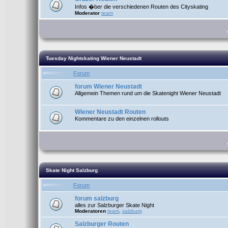
Infos �ber die verschiedenen Routen des Cityskating
Moderator
team
Tuesday Nightskating Wiener Neustadt
Forum
forum Wiener Neustadt
Allgemein Themen rund um die Skatenight Wiener Neustadt
Wiener Neustadt Routen
Kommentare zu den einzelnen rollouts
Skate Night Salzburg
Forum
forum salzburg
alles zur Salzburger Skate Night
Moderatoren
team
,
salzburg
Salzburger Routen