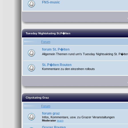
FNS-music
Tuesday Nightskating St.P�lten
Forum
forum St. P�lten
Allgemein Themen rund um's Tuesday Nightsakting St. P�lte
St. P�lten Routen
Kommentare zu den einzelnen rollouts
Cityskating Graz
Forum
forum graz
Infos, Kommentare, usw. zu Grazer Veranstaltungen
Moderator
team
Grazer Routen