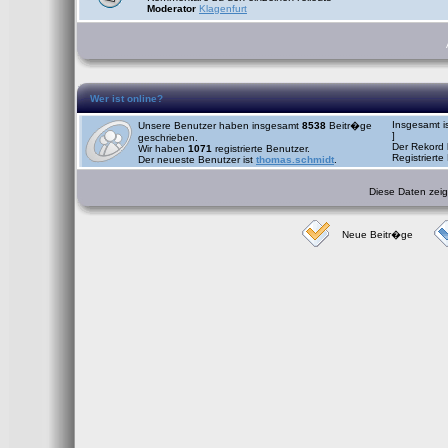
Moderator
Klagenfurt
Wer ist online?
Insgesamt i
Unsere Benutzer haben insgesamt
8538
Beitr�ge
]
geschrieben.
Der Rekord 
Wir haben
1071
registrierte Benutzer.
Registrierte
Der neueste Benutzer ist
thomas.schmidt
.
Diese Daten zeige
Neue Beitr�ge