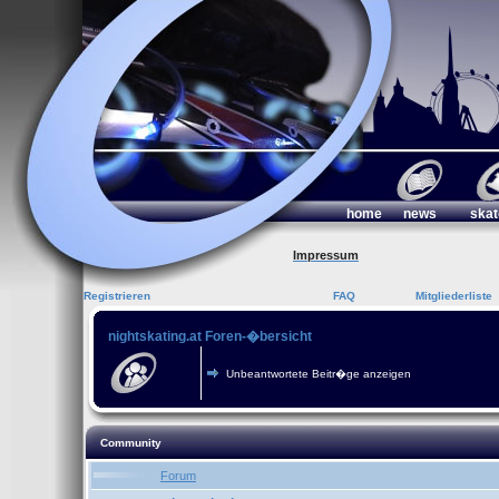
home
news
skat
Impressum
Registrieren
FAQ
Mitgliederliste
nightskating.at Foren-�bersicht
Unbeantwortete Beitr�ge anzeigen
Community
Forum