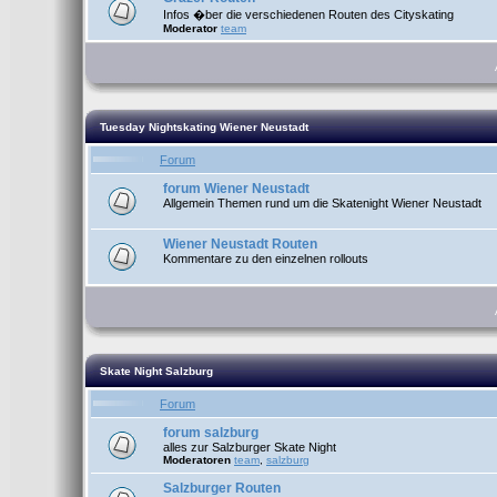
Infos �ber die verschiedenen Routen des Cityskating
Moderator
team
Tuesday Nightskating Wiener Neustadt
Forum
forum Wiener Neustadt
Allgemein Themen rund um die Skatenight Wiener Neustadt
Wiener Neustadt Routen
Kommentare zu den einzelnen rollouts
Skate Night Salzburg
Forum
forum salzburg
alles zur Salzburger Skate Night
Moderatoren
team
,
salzburg
Salzburger Routen