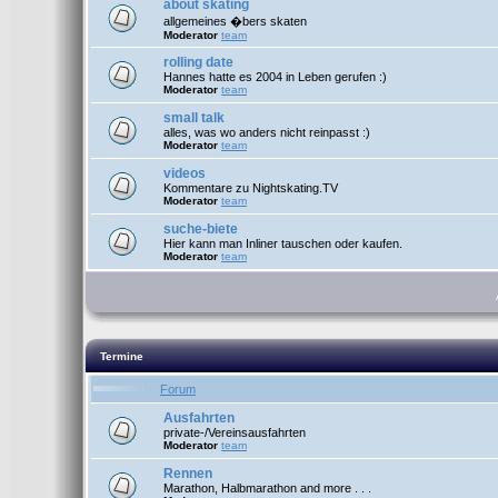
about skating
allgemeines �bers skaten
Moderator
team
rolling date
Hannes hatte es 2004 in Leben gerufen :)
Moderator
team
small talk
alles, was wo anders nicht reinpasst :)
Moderator
team
videos
Kommentare zu Nightskating.TV
Moderator
team
suche-biete
Hier kann man Inliner tauschen oder kaufen.
Moderator
team
Termine
Forum
Ausfahrten
private-/Vereinsausfahrten
Moderator
team
Rennen
Marathon, Halbmarathon and more . . .