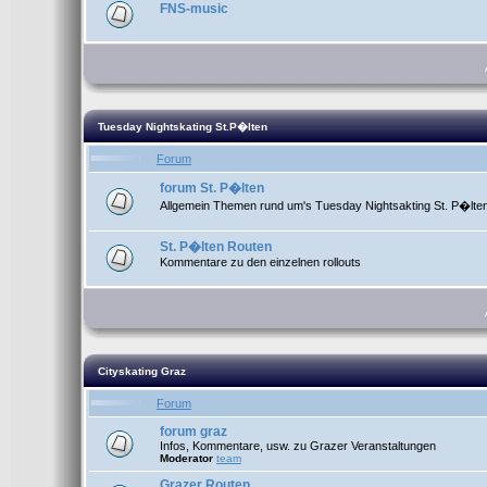
FNS-music
Tuesday Nightskating St.P�lten
Forum
forum St. P�lten
Allgemein Themen rund um's Tuesday Nightsakting St. P�lte
St. P�lten Routen
Kommentare zu den einzelnen rollouts
Cityskating Graz
Forum
forum graz
Infos, Kommentare, usw. zu Grazer Veranstaltungen
Moderator
team
Grazer Routen