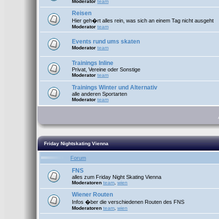
Moderator
team
Reisen
Hier geh�rt alles rein, was sich an einem Tag nicht ausgeht
Moderator
team
Events rund ums skaten
Moderator
team
Trainings Inline
Privat, Vereine oder Sonstige
Moderator
team
Trainings Winter und Alternativ
alle anderen Sportarten
Moderator
team
Friday Nightskating Vienna
Forum
FNS
alles zum Friday Night Skating Vienna
Moderatoren
team
,
wien
Wiener Routen
Infos �ber die verschiedenen Routen des FNS
Moderatoren
team
,
wien