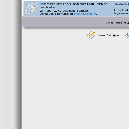
Insgesamt i
Unsere Benutzer haben insgesamt
8538
Beitr�ge
]
geschrieben.
Der Rekord 
Wir haben
1071
registrierte Benutzer.
Registrierte
Der neueste Benutzer ist
thomas.schmidt
.
Diese Daten zeige
Neue Beitr�ge