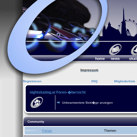
home
news
skat
Impressum
Registrieren
FAQ
Mitgliederliste
nightskating.at Foren-�bersicht
Unbeantwortete Beitr�ge anzeigen
Community
Forum
Themen