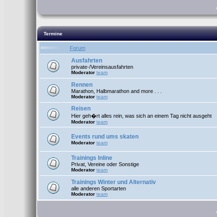
Termine
Forum
Ausfahrten
private-/Vereinsausfahrten
Moderator
team
Rennen
Marathon, Halbmarathon and more . . .
Moderator
team
Reisen
Hier geh�rt alles rein, was sich an einem Tag nicht ausgeht
Moderator
team
Events rund ums skaten
Moderator
team
Trainings Inline
Privat, Vereine oder Sonstige
Moderator
team
Trainings Winter und Alternativ
alle anderen Sportarten
Moderator
team