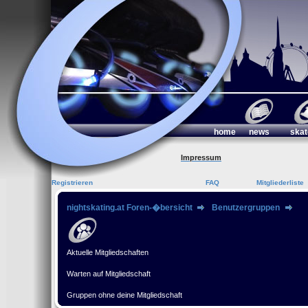
home
news
skat
Impressum
Registrieren
FAQ
Mitgliederliste
nightskating.at Foren-�bersicht
Benutzergruppen
Aktuelle Mitgliedschaften
Warten auf Mitgliedschaft
Gruppen ohne deine Mitgliedschaft