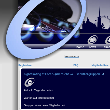
home
news
skat
Impressum
Registrieren
FAQ
Mitgliederliste
nightskating.at Foren-�bersicht
Benutzergruppen
Aktuelle Mitgliedschaften
Warten auf Mitgliedschaft
Gruppen ohne deine Mitgliedschaft