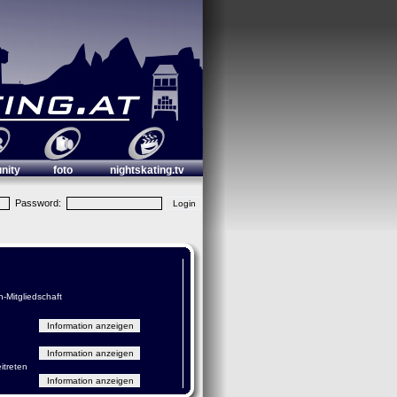
nity
foto
nightskating.tv
Password:
n-Mitgliedschaft
itreten