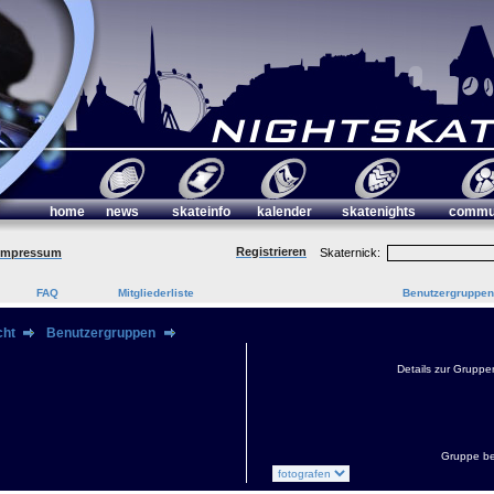
home
news
skateinfo
kalender
skatenights
commu
Registrieren
Impressum
Skaternick:
FAQ
Mitgliederliste
Benutzergruppen
cht
Benutzergruppen
Details zur Gruppe
Gruppe be