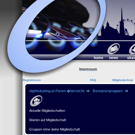
home
news
skat
Impressum
Registrieren
FAQ
Mitgliederliste
nightskating.at Foren-�bersicht
Benutzergruppen
Aktuelle Mitgliedschaften
Warten auf Mitgliedschaft
Gruppen ohne deine Mitgliedschaft