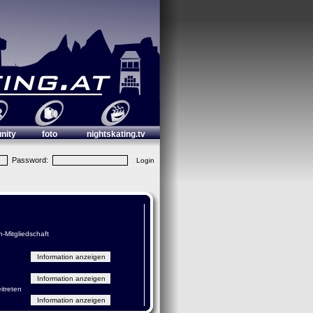
nity
foto
nightskating.tv
Password:
n-Mitgliedschaft
itreten