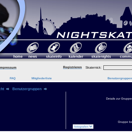
home
news
skateinfo
kalender
skatenights
commu
Registrieren
Impressum
Skaternick:
FAQ
Mitgliederliste
Benutzergruppen
cht
Benutzergruppen
Details zur Gruppe
Gruppe be