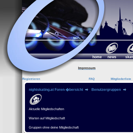
home
news
skat
Impressum
Registrieren
FAQ
Mitgliederliste
nightskating.at Foren-�bersicht
Benutzergruppen
Aktuelle Mitgliedschaften
Warten auf Mitgliedschaft
Gruppen ohne deine Mitgliedschaft