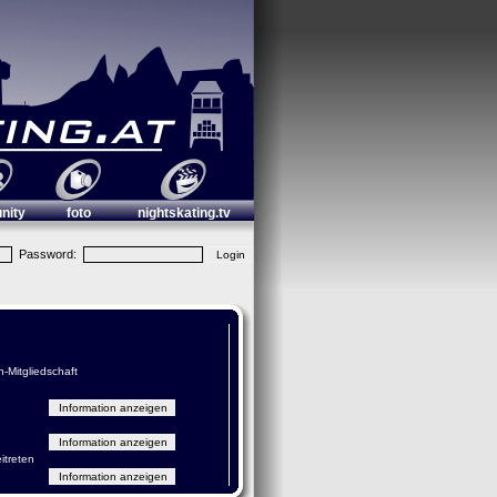
nity
foto
nightskating.tv
Password:
n-Mitgliedschaft
itreten