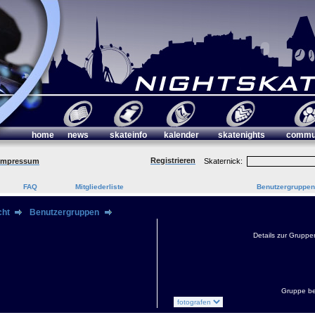
home
news
skateinfo
kalender
skatenights
commu
Registrieren
Impressum
Skaternick:
FAQ
Mitgliederliste
Benutzergruppen
cht
Benutzergruppen
Details zur Gruppe
Gruppe be