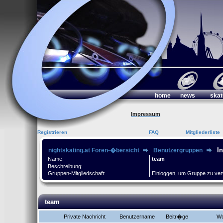
home
news
skat
Impressum
Registrieren
FAQ
Mitgliederliste
I
nightskating.at Foren-�bersicht
Benutzergruppen
Name:
team
Beschreibung:
Gruppen-Mitgliedschaft:
Einloggen, um Gruppe zu ve
team
Private Nachricht
Benutzername
Beitr�ge
Wo