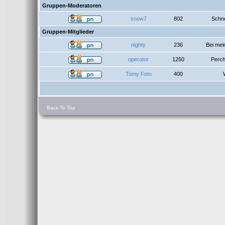
Gruppen-Moderatoren
snow7
802
Schne
Gruppen-Mitglieder
nighty
236
Bei me
operator
1250
Perch
Tomy Foto
400
Back To Top