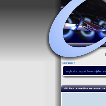
Registrieren
nightskating.at Foren-�bersi
Gib bitte deinen Benutzernamen und