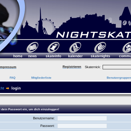
home
news
skateinfo
kalender
skatenights
commu
Registrieren
Impressum
Skaternick:
FAQ
Mitgliederliste
Benutzergruppen
login
cht
 dein Passwort ein, um dich einzuloggen!
Benutzername:
Passwort: