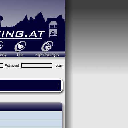
nity
foto
nightskating.tv
Password: