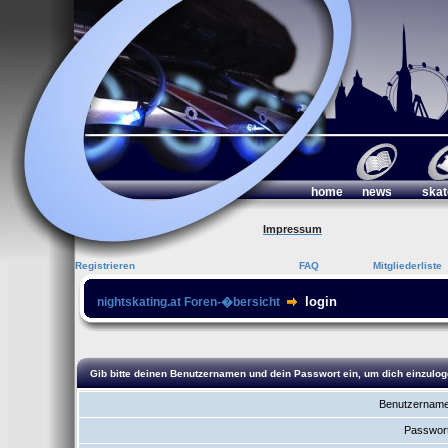
home
news
skat
Impressum
Registrieren
FAQ
Mitgliederliste
login
nightskating.at Foren-�bersicht
Gib bitte deinen Benutzernamen und dein Passwort ein, um dich einzulog
Benutzername
Passwort