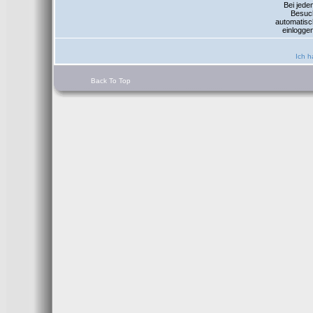
Bei jede
Besuc
automatisc
einlogge
Ich h
Back To Top