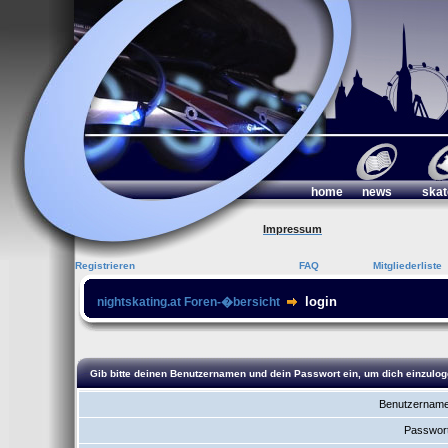
home
news
skat
Impressum
Registrieren
FAQ
Mitgliederliste
login
nightskating.at Foren-�bersicht
Gib bitte deinen Benutzernamen und dein Passwort ein, um dich einzulog
Benutzername
Passwort