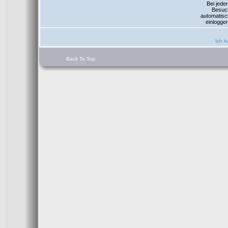
Bei jede
Besuc
automatisc
einlogge
Ich h
Back To Top