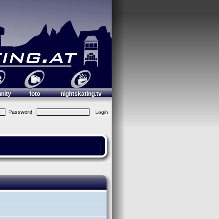
nity
foto
nightskating.tv
Password: