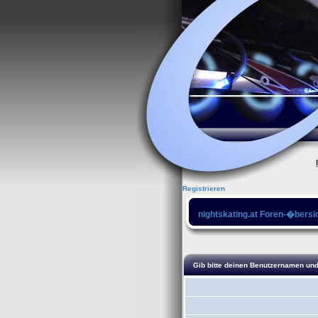
Registrieren
nightskating.at Foren-�bersi
Gib bitte deinen Benutzernamen und