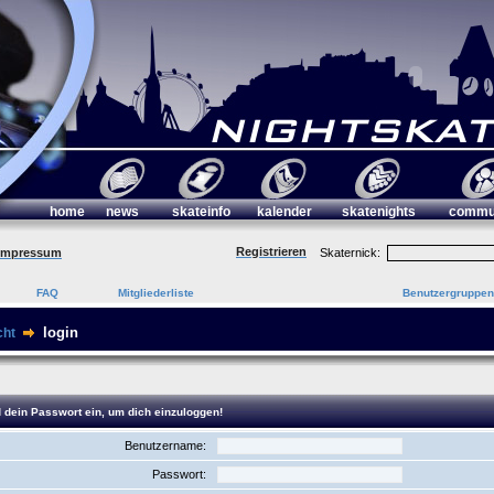
home
news
skateinfo
kalender
skatenights
commu
Registrieren
Impressum
Skaternick:
FAQ
Mitgliederliste
Benutzergruppen
login
cht
 dein Passwort ein, um dich einzuloggen!
Benutzername:
Passwort: