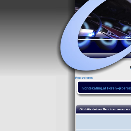
Registrieren
nightskating.at Foren-�bersi
Gib bitte deinen Benutzernamen und