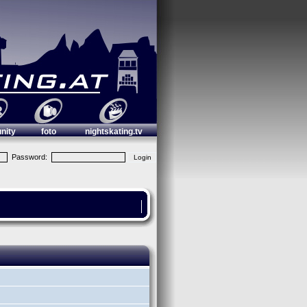
nity
foto
nightskating.tv
Password: