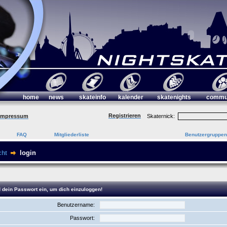
home
news
skateinfo
kalender
skatenights
commu
Registrieren
Impressum
Skaternick:
FAQ
Mitgliederliste
Benutzergruppen
login
cht
 dein Passwort ein, um dich einzuloggen!
Benutzername:
Passwort: